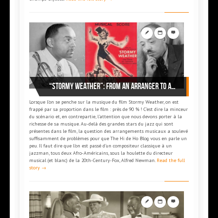
“Stormy Weather”: from an arranger to another
Lorsque l’on se penche sur la musique du film Stormy Weather, on est
frappé par sa proportion dans le film : près de 90 % ! C’est dire la minceur
du scénario et, en contrepartie, l’attention que nous devons porter à la
richesse de sa musique. Au-delà des grandes stars du jazz qui sont
présentes dans le film, la question des arrangements musicaux a soulevé
suffisamment de problèmes pour que The Hi de Ho Blog vous en parle un
peu. Il faut dire que l’on est passé d’un compositeur classique à un
jazzman, tous deux Afro-Américains, sous la houlette du directeur
musical (et blanc) de la 20th-Century-Fox, Alfred Newman.
Read the full
story →