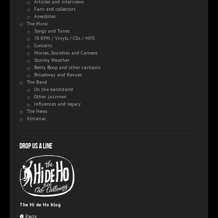
Articles and interviews
Fans and collectors
Anecdotes
The Music
Songs and Tunes
78 RPM / Vinyls / CDs / MP3
Concerts
Movies, Soundies and Cameos
Stormy Weather
Betty Boop and other cartoons
Broadway and Revues
The Band
On the bandstand
Other jazzmen
Influences and legacy
The News
Almanac
Drop us a line
The Hi de Ho blog
Paris