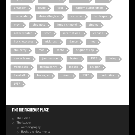
arranger
revue
tour
harlem globetrotters
quizzicale
duke ellington
soundies
burlesque
movi
blue note
june richmond
singles
keller whalen
sport
international
canada
hot chocolates
nick rossi
dance
mee
chu berry
mob
photo
origins of rap
new orleans
jam session
boston
1932
bebop
freemason
freemasonry
mason
religion
baseball
las vegas
miami
1947
prohibition
1957
Find the righteous place
The Home
The Leader
Autobiography
Books and documents