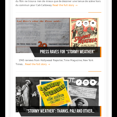
du film ne trouva rien de mieux que de dessiner une tenue de scène hors
du commun pour Cab Calloway.
Read the full story →
Press raves for “Stormy Weather”
1943 reviews from Hollywood Reporter, Time Magazine, New York
Times...
Read the full story →
“Stormy Weather”: Thanks, pal! and other anecdotes