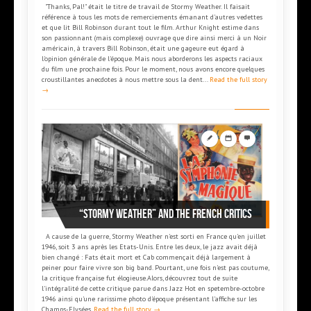
"Thanks, Pal!" était le titre de travail de Stormy Weather. Il faisait
référence à tous les mots de remerciements émanant d'autres vedettes
et que lit Bill Robinson durant tout le film. Arthur Knight estime dans
son passionnant (mais complexe) ouvrage que dire ainsi merci à un Noir
américain, à travers Bill Robinson, était une gageure eut égard à
l'opinion générale de l'époque. Mais nous aborderons les aspects raciaux
du film une prochaine fois. Pour le moment, nous avons encore quelques
croustillantes anecdotes à nous mettre sous la dent...
Read the full story
→
“Stormy Weather” and the french critics
A cause de la guerre, Stormy Weather n'est sorti en France qu'en juillet
1946, soit 3 ans après les Etats-Unis. Entre les deux, le jazz avait déjà
bien changé : Fats était mort et Cab commençait déjà largement à
peiner pour faire vivre son big band. Pourtant, une fois n'est pas coutume,
la critique française fut élogieuse.Alors, découvrez tout de suite
l'intégralité de cette critique parue dans Jazz Hot en spetembre-octobre
1946 ainsi qu'une rarissime photo d'époque présentant l'affiche sur les
Champs-Elysées.
Read the full story →