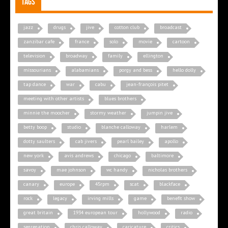
Tags
jazz
drugs
jive
cotton club
broadcast
zanzibar cafe
france
solo
movie
cartoon
television
broadway
family
ellington
missourians
alabamians
porgy and bess
hello dolly
tap dance
war
cabu
jean-françois pitet
meeting with other artists
blues brothers
minnie the moocher
stormy weather
jumpin jive
betty boop
studio
blanche calloway
harlem
dotty saulters
cab jivers
pearl bailey
apollo
new york
avis andrews
chicago
baltimore
savoy
mae johnson
wc handy
nicholas brothers
canary
europe
45rpm
scat
blackface
rock
legacy
irving mills
game
benefit show
great britain
1934 european tour
hollywood
radio
segregation
chris calloway
caricature
critics