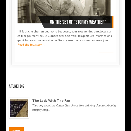
On the set of “Stormy Weather”
Il faut chercher un peu, voire beaucoup, pour trouver des anecdotes sur
ce film pourtant adulé. Glanées deci-delà voici les quelques informations
qui éclaireront votre vision de Stormy Weather sous un nouveau jour...
Read the full story →
A tune I dig
The Lady With The Fan
The song about the Cotton Club chorus line girl, Amy Spencer. Naughty,
naughty song...