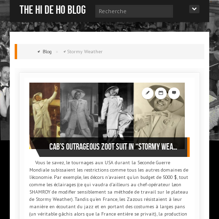
The Hi de Ho blog
Blog
»
Stormy Weather
Cab’s outrageous zoot suit in “Stormy Weather”
Vous le savez, le tournages aux USA durant la Seconde Guerre
Mondiale subissaient les restrictions comme tous les autres domaines de
l'économie. Par exemple, les décors n'avaient qu'un budget de 5000 $, tout
comme les éclairages (ce qui vaudra d'ailleurs au chef-opérateur Leon
SHAMROY de modifier sensiblement sa méthode de travail sur le plateau
de Stormy Weather). Tandis qu'en France, les Zazous résistaient à leur
manière en écoutant du jazz et en portant des costumes à larges pans
(un véritable gâchis alors que la France entière se privait), la production