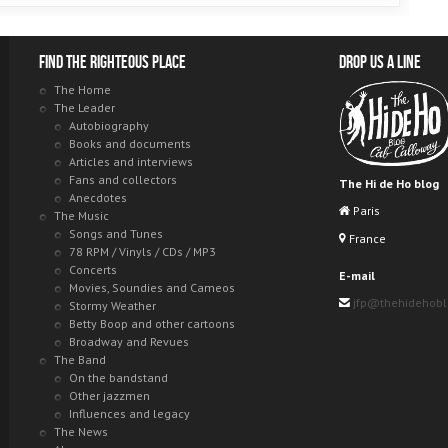
Find the righteous place
Drop us a line
The Home
The Leader
Autobiography
Books and documents
Articles and interviews
Fans and collectors
The Hi de Ho blog
Anecdotes
Paris
The Music
Songs and Tunes
France
78 RPM / Vinyls / CDs / MP3
Concerts
E-mail
Movies, Soundies and Cameos
jfp@thehidehob
Stormy Weather
Betty Boop and other cartoons
Broadway and Revues
The Band
On the bandstand
Other jazzmen
Influences and legacy
The News