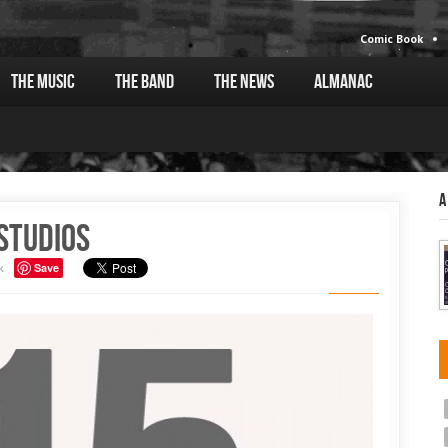
Comic Book
The Music
The Band
The News
Almanac
A
 studios
k
Save