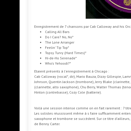
Enregistrement de 7 chansons par Cab Calloway and his Orc
Calling All Bars
Do I Care? No, No*
The Lone Arranger
Feelin' Tip Top*
Topsy Turvy (Hard Times)*
Hi-de-Ho Serenade*
Who's Yehoodi?*
Etaient présents à l'enregistrement à Chicago :
Cab Calloway (vocal*, dir), Mario Bauza, Dizzy Gillespie, La
Johnson, Quentin Jackson (trombone), Jerry Blake (clarinette
(clarinette, alto saxophone), Chu Berry, Walter Thomas (teno
Hinton (contrebasse), Cozy Cole (batterie).
Voilà une session intense comme on en fait rarement : 7 titr
Les solistes réussissent même à s faire suffisamment ent
saxophone et trombone se succèdent. Sur ce titre d'ailleur
de Benny Carter.