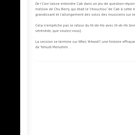
Do I Care
laisse entendre Cab dans un jeu de question-répon
mellow de Chu Berry, qui était le "chouchou" de Cab à cette 
grandissant et l'allongement des solos des musiciens sur les
Cela n'empêche pas le retour du Hi-de-Ho avec
Hi-de-Ho Ser
sérénéde, que voulez-vous).
La session se termine sur
Who's Yehoodi?
, une histoire effray
de Yehudi Menuhim...