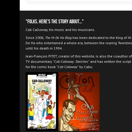
"Folks, here's the story about..."
Cab Calloway, his music and his musicians.
Since 2006,
The Hi De Ho Blog
has been dedicated to the King of Hi
De Ho who entertained a whole era, between the roaring Twenties
until his death in 1994.
Jean-François PITET, creator of this website, is also the coauthor of
TV documentary
"Cab Calloway: Sketches"
and has written the script
for the comic book
"Cab Calloway"
by Cabu.