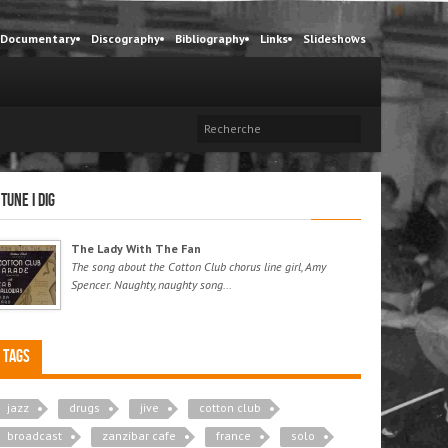
Documentary
Discography
Bibliography
Links
Slideshows
 tune I dig
The Lady With The Fan
The song about the Cotton Club chorus line girl, Amy
Spencer. Naughty, naughty song...
Tags
jazz
drugs
jive
cotton club
broadcast
zanzibar cafe
france
solo