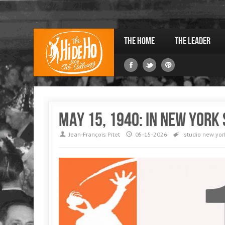
The Home
The Leader
May 15, 1940: in New York
Jean-François Pitet
05-15-2026
studio
new yor