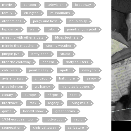
movie
cartoon
television
broadway
family
ellington
missourians
alabamians
porgy and bess
hello dolly
tap dance
war
cabu
jean-françois pitet
meeting with other artists
blues brothers
minnie the moocher
stormy weather
jumpin jive
betty boop
studio
blanche calloway
harlem
dotty saulters
cab jivers
pearl bailey
apollo
new york
avis andrews
chicago
baltimore
savoy
mae johnson
wc handy
nicholas brothers
canary
europe
45rpm
scat
blackface
rock
legacy
irving mills
game
benefit show
great britain
1934 european tour
hollywood
radio
segregation
chris calloway
caricature