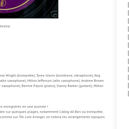
hestra :
mmar Wright (trompette), Tyree Glenn (trombone, vibraphone), Keg
, alto saxophone), Hilton Jefferson (alto saxophone), Andrew Brown
r saxophone), Bennie Payne (piano), Danny Barker (guitare), Milton
es enregistrés en une journée !
endre sur quelques plages, notamment
Calling All Bars
où trompette,
s, comme sur
The Lone Arranger,
on notera les arrangements typiques