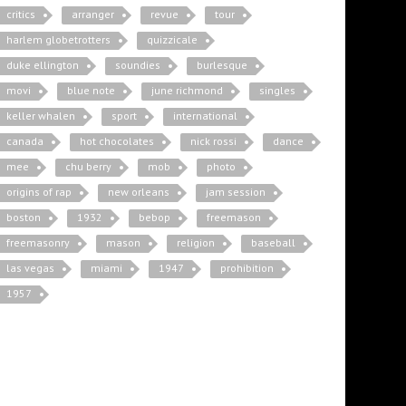
critics
arranger
revue
tour
harlem globetrotters
quizzicale
duke ellington
soundies
burlesque
movi
blue note
june richmond
singles
keller whalen
sport
international
canada
hot chocolates
nick rossi
dance
mee
chu berry
mob
photo
origins of rap
new orleans
jam session
boston
1932
bebop
freemason
freemasonry
mason
religion
baseball
las vegas
miami
1947
prohibition
1957