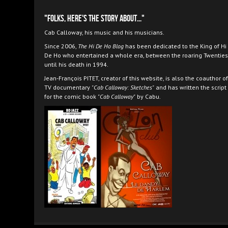
"Folks, here's the story about..."
Cab Calloway, his music and his musicians.
Since 2006,
The Hi De Ho Blog
has been dedicated to the King of Hi
De Ho who entertained a whole era, between the roaring Twenties
until his death in 1994.
Jean-François PITET, creator of this website, is also the coauthor of
TV documentary
"Cab Calloway: Sketches"
and has written the script
for the comic book
"Cab Calloway"
by Cabu.