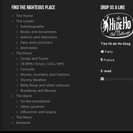
Find the righteous place
Drop us a line
The Home
The Leader
Autobiography
Books and documents
Articles and interviews
Fans and collectors
The Hi de Ho blog
Anecdotes
Paris
The Music
Songs and Tunes
France
78 RPM / Vinyls / CDs / MP3
Concerts
E-mail
Movies, Soundies and Cameos
jfp@thehidehob
Stormy Weather
Betty Boop and other cartoons
Broadway and Revues
The Band
On the bandstand
Other jazzmen
Influences and legacy
The News
Almanac