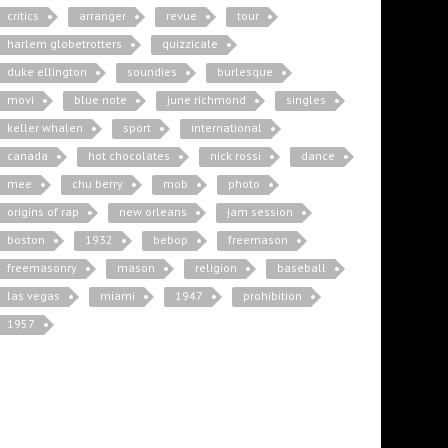
critics
arranger
revue
tour
harlem globetrotters
quizzicale
duke ellington
soundies
burlesque
movi
blue note
june richmond
singles
keller whalen
sport
international
canada
hot chocolates
nick rossi
dance
mee
chu berry
mob
photo
origins of rap
new orleans
jam session
boston
1932
bebop
freemason
freemasonry
mason
religion
baseball
las vegas
miami
1947
prohibition
1957