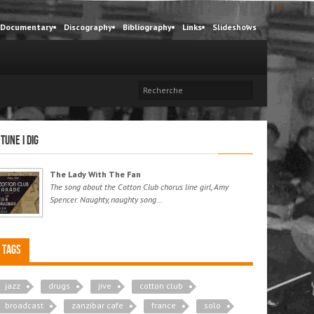
Documentary
Discography
Bibliography
Links
Slideshows
 tune I dig
The Lady With The Fan
The song about the Cotton Club chorus line girl, Amy
Spencer. Naughty, naughty song...
Tags
jazz
drugs
jive
cotton club
broadcast
zanzibar cafe
france
solo