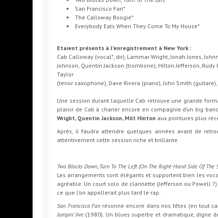
San Francisco Fan*
The Calloway Boogie*
Everybody Eats When They Come To My House*
Etaient présents à l'enregistrement à New York :
Cab Calloway (vocal*, dir), Lammar Wright, Jonah Jones, John
Johnson, Quentin Jackson (trombone), Hilton Jefferson, Rudy 
Taylor
(tenor saxophone), Dave Rivera (piano), John Smith (guitare),
Une session durant laquelle Cab retrouve une grande formati
plaisir de Cab à chaner encore en compagnie d’un big band
Wright, Quentin Jackson, Milt Hinton
aux pointures plus r
Après, il faudra attendre quelques années avant de retr
attentivement cette session riche et brillante.
Two Blocks Down, Turn To The Left (On The Right-Hand Side Of The S
Les arrangements sont élégants et supportent bien les voc
agréable. Un court solo de clarinette (Jefferson ou Powell 
ce que l’on appellerait plus tard le rap.
San Francisco Fan
résonne encore dans nos têtes (en tout 
Jumpin’ Jive
(1980). Un blues superbe et dramatique, digne 