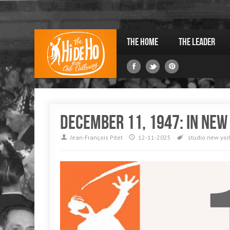
The Home
The Leader
December 11, 1947: in New
Jean-François Pitet
12-11-2025
studio
new yor