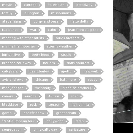
movie
cartoon
television
broadway
family
ellington
missourians
alabamians
porgy and bess
hello dolly
tap dance
war
cabu
jean-françois pitet
meeting with other artists
blues brothers
minnie the moocher
stormy weather
jumpin jive
betty boop
studio
blanche calloway
harlem
dotty saulters
cab jivers
pearl bailey
apollo
new york
avis andrews
chicago
baltimore
savoy
mae johnson
wc handy
nicholas brothers
canary
europe
45rpm
scat
blackface
rock
legacy
irving mills
game
benefit show
great britain
1934 european tour
hollywood
radio
segregation
chris calloway
caricature