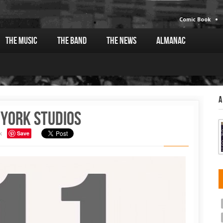
Comic Book
The Music
The Band
The News
Almanac
A
 York studios
k
Save