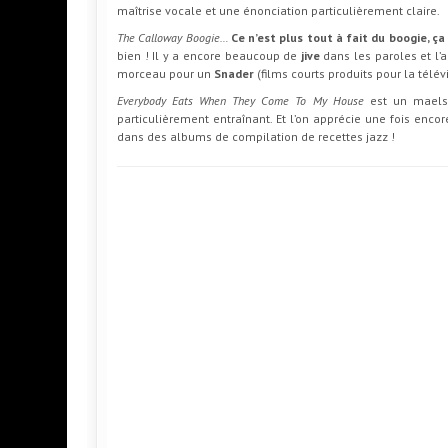
maîtrise vocale et une énonciation particulièrement claire.
The Calloway Boogie…
Ce n’est plus tout à fait du boogie, ç
bien ! Il y a encore beaucoup de
jive
dans les paroles et l’a
morceau pour un
Snader
(films courts produits pour la tél
Everybody Eats When They Come To My House
est un maels
particulièrement entraînant. Et l’on apprécie une fois enc
dans des albums de compilation de recettes jazz !