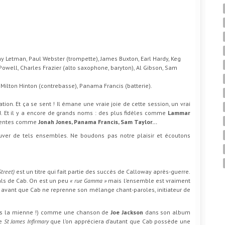
ny Letman, Paul Webster (trompette), James Buxton, Earl Hardy, Keg
Powell, Charles Frazier (alto saxophone, baryton), Al Gibson, Sam
 Milton Hinton (contrebasse), Panama Francis (batterie).
on. Et ça se sent ! Il émane une vraie joie de cette session, un vrai
. Et il y a encore de grands noms : des plus fidèles comme
Lammar
écentes comme
Jonah Jones, Panama Francis, Sam Taylor…
ouver de tels ensembles. Ne boudons pas notre plaisir et écoutons
treet)
est un titre qui fait partie des succès de Calloway après-guerre.
als de Cab. On est un peu
« rue Gamma »
mais l’ensemble est vraiment
?) avant que Cab ne reprenne son mélange chant-paroles, initiateur de
cas la mienne !) comme une chanson de
Joe Jackson
dans son album
de
St James Infirmary
que l’on appréciera d’autant que Cab possède une