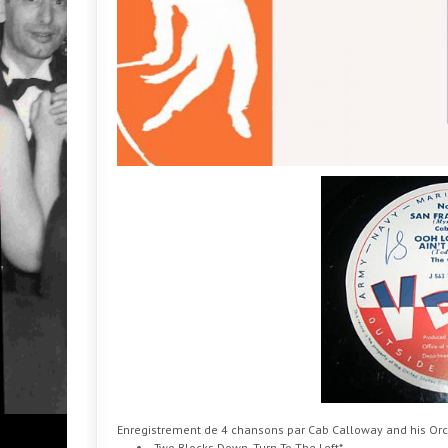
Enregistrement de 4 chansons par Cab Calloway and his Orc
Two Blocks Down, Turn To The Left*