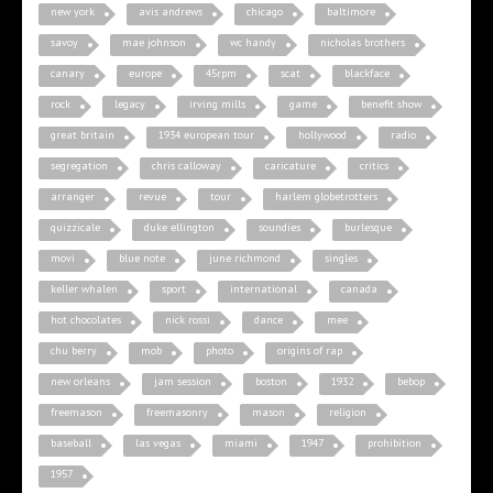
new york
avis andrews
chicago
baltimore
savoy
mae johnson
wc handy
nicholas brothers
canary
europe
45rpm
scat
blackface
rock
legacy
irving mills
game
benefit show
great britain
1934 european tour
hollywood
radio
segregation
chris calloway
caricature
critics
arranger
revue
tour
harlem globetrotters
quizzicale
duke ellington
soundies
burlesque
movi
blue note
june richmond
singles
keller whalen
sport
international
canada
hot chocolates
nick rossi
dance
mee
chu berry
mob
photo
origins of rap
new orleans
jam session
boston
1932
bebop
freemason
freemasonry
mason
religion
baseball
las vegas
miami
1947
prohibition
1957