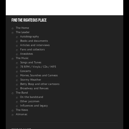
Find the righteous place
The Home
The Leader
Autobiography
Books and documents
Articles and interviews
Fans and collectors
Anecdotes
The Music
Songs and Tunes
78 RPM / Vinyls / CDs / MP3
Concerts
Movies, Soundies and Cameos
Stormy Weather
Betty Boop and other cartoons
Broadway and Revues
The Band
On the bandstand
Other jazzmen
Influences and legacy
The News
Almanac