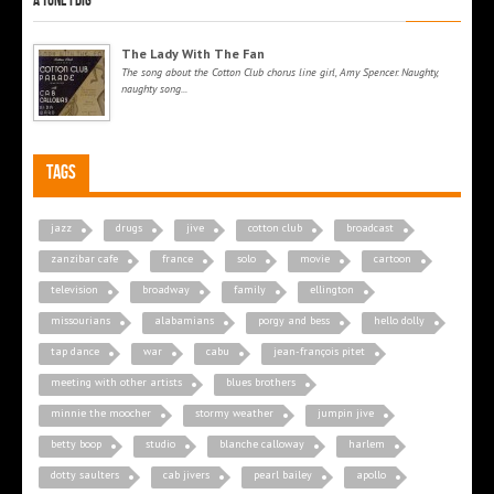
A tune I dig
The Lady With The Fan
The song about the Cotton Club chorus line girl, Amy Spencer. Naughty,
naughty song...
Tags
jazz
drugs
jive
cotton club
broadcast
zanzibar cafe
france
solo
movie
cartoon
television
broadway
family
ellington
missourians
alabamians
porgy and bess
hello dolly
tap dance
war
cabu
jean-françois pitet
meeting with other artists
blues brothers
minnie the moocher
stormy weather
jumpin jive
betty boop
studio
blanche calloway
harlem
dotty saulters
cab jivers
pearl bailey
apollo