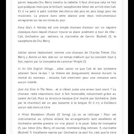
parmi lesquels Chu Berry tiendra la vedette. Il faut dire que cela ne fait
que quelques mois que le brillant saxophoniste ténor est arrivé chez Cab.
Et il va petit à petit instiller des chorus des plus en plus longs pour les
musiciens. La preuve dans cette séance avec deux instrumentaux
enregistrés sur les six titres du jour.
Every Day’s A Holiday
est une simple chanson d’amour sur un registre
classique, dans lequel chacun trouve sa place aisément à tour de rôle :
Cab, l’orchestre par sections, la clarinette de Garvin Bushell (?), le
saxophone de Chu Berry.
Jubilee
sonne résolument comme une chanson de Charles Trénet. Chu
Berry y donne un bon solo sur un tempo médium qui lui convient tout à
fait, rejoint par la trompette de Lammar Wright (?).
In An Old English Village
… allez savoir ce que Cab et son orchestre
allaient faire là-bas ! Le thème est (longuement) énoncé durant la
moitié du morceau ; ensuite, Cab intervient pour une romance sans
aucun intérêt.
(Just An) Error In The News
… et si c’était juste une erreur tout court ? La
chanson reste néanmoins tout à fait honorable, notamment grâce au
talent de Cab. Mais la structure basique (1re moitié par l’orchestre, 2nde
par le chanteur) est un peu lassante à la longue. Et il n’y a d’ailleurs
aucun solo dans ce titre.
A Minor Breakdown (Rustle Of Swing)
Là, on se rattrape ! Pour cet
instrumental au rythme enlevé, les arrangements sont excellents et
l’orchestre semble prendre un vrai plaisir à le jouer. Solos de trompette
(?), sax ténor (Chu Berry, of course), trombone (Keg Johnson ?), clarinette
(Bushell ?). Excellente reprise par l’orchestre. Le seul hic, c’est que le titre