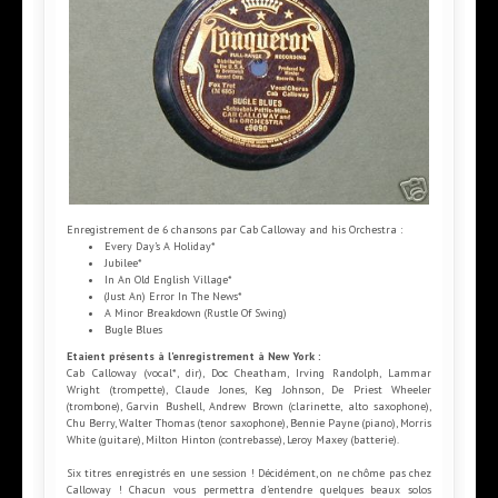
Enregistrement de 6 chansons par Cab Calloway and his Orchestra :
Every Day’s A Holiday*
Jubilee*
In An Old English Village*
(Just An) Error In The News*
A Minor Breakdown (Rustle Of Swing)
Bugle Blues
Etaient présents à l'enregistrement à New York :
Cab Calloway (vocal*, dir), Doc Cheatham, Irving Randolph, Lammar
Wright (trompette), Claude Jones, Keg Johnson, De Priest Wheeler
(trombone), Garvin Bushell, Andrew Brown (clarinette, alto saxophone),
Chu Berry, Walter Thomas (tenor saxophone), Bennie Payne (piano), Morris
White (guitare), Milton Hinton (contrebasse), Leroy Maxey (batterie).
Six titres enregistrés en une session ! Décidément, on ne chôme pas chez
Calloway ! Chacun vous permettra d’entendre quelques beaux solos