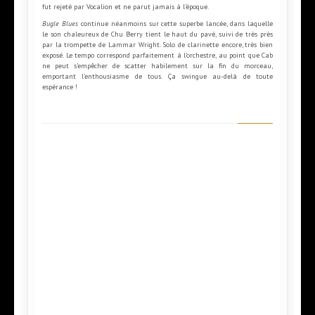
fut rejeté par Vocalion et ne parut jamais à l’époque.
Bugle Blues
continue néanmoins sur cette superbe lancée, dans laquelle
le son chaleureux de Chu Berry tient le haut du pavé, suivi de très près
par la trompette de Lammar Wright. Solo de clarinette encore, très bien
exposé. Le tempo correspond parfaitement à l’orchestre, au point que Cab
ne peut s’empêcher de scatter habilement sur la fin du morceau,
emportant l’enthousiasme de tous. Ça swingue au-delà de toute
espérance !