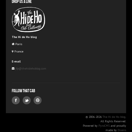
Drop us a line
The Hi de Ho blog
Paris
France
E-mail
jfp@thehidehoblog.com
Follow that Cab
© 2006-2026
The Hi de Ho blog
.
All Rights Reserved.
Powered by
PyroCMS
and proudly
made by
Dixens