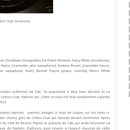
ton Club Orchestra :
Doc Cheatham (trompette), De Priest Wheeler, Harry White (trombone),
e Harris (clarinette, alto saxophone), Andrew Brown (clarinette basse,
or saxophone, flute), Bennie Payne (piano, celesta), Morris White
des préférées de Cab. Sa popularité a déjà bien décollé et sa
Cotton Club, Harlem, etc. Cette session est tout simplement superbe
1933.
sieurs reprises : paroles, images. A vous de cliquer sur les liens ci-
es chorus girls du Cotton Club qui dansait devant l’orchestre. Après
du côté de Bennie Payne, le pianiste de Cab, qui avait rencontré sa
ue de Harlem. D’ailleurs, pour revenir à l’aspect musical de cette