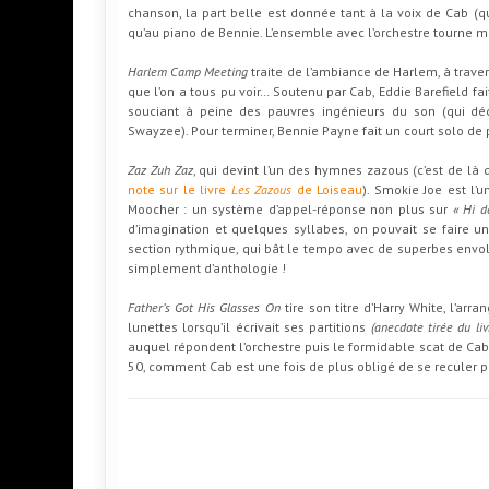
chanson, la part belle est donnée tant à la voix de Cab (qu
qu’au piano de Bennie. L’ensemble avec l’orchestre tourne m
Harlem Camp Meeting
traite de l’ambiance de Harlem, à trave
que l’on a tous pu voir… Soutenu par Cab, Eddie Barefield fait
souciant à peine des pauvres ingénieurs du son (qui dé
Swayzee). Pour terminer, Bennie Payne fait un court solo de 
Zaz Zuh Zaz
, qui devint l’un des hymnes zazous (c’est de là q
note sur le livre
Les Zazous
de Loiseau
). Smokie Joe est l’
Moocher : un système d’appel-réponse non plus sur
« Hi d
d’imagination et quelques syllabes, on pouvait se faire u
section rythmique, qui bât le tempo avec de superbes envolé
simplement d’anthologie !
Father’s Got His Glasses On
tire son titre d’Harry White, l’ar
lunettes lorsqu’il écrivait ses partitions
(anecdote tirée du liv
auquel répondent l’orchestre puis le formidable scat de Cab,
50, comment Cab est une fois de plus obligé de se reculer po