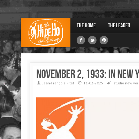
The Home
The Leader
November 2, 1933: in New 
Jean-François Pitet
11-02-2025
studio
new yor