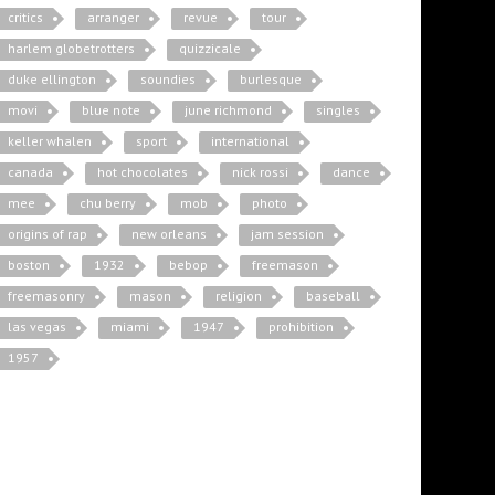
critics
arranger
revue
tour
harlem globetrotters
quizzicale
duke ellington
soundies
burlesque
movi
blue note
june richmond
singles
keller whalen
sport
international
canada
hot chocolates
nick rossi
dance
mee
chu berry
mob
photo
origins of rap
new orleans
jam session
boston
1932
bebop
freemason
freemasonry
mason
religion
baseball
las vegas
miami
1947
prohibition
1957