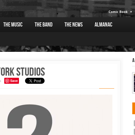
Comic Book
The Music
The Band
The News
Almanac
A
York Studios
k
Save