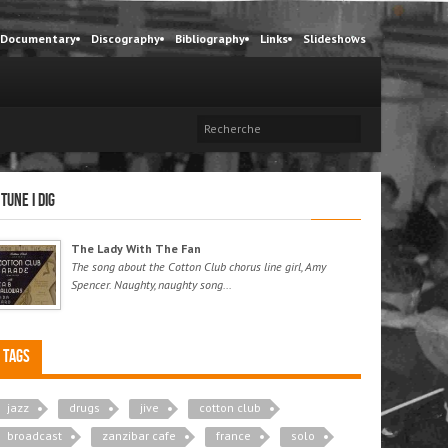
Documentary
Discography
Bibliography
Links
Slideshows
 tune I dig
The Lady With The Fan
The song about the Cotton Club chorus line girl, Amy
Spencer. Naughty, naughty song...
Tags
jazz
drugs
jive
cotton club
broadcast
zanzibar cafe
france
solo