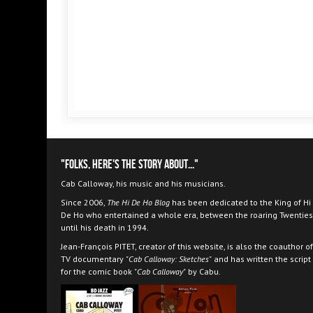
"Folks, here's the story about..."
Cab Calloway, his music and his musicians.
Since 2006,
The Hi De Ho Blog
has been dedicated to the King of Hi
De Ho who entertained a whole era, between the roaring Twenties
until his death in 1994.
Jean-François PITET, creator of this website, is also the coauthor of
TV documentary
"Cab Calloway: Sketches"
and has written the script
for the comic book
"Cab Calloway"
by Cabu.