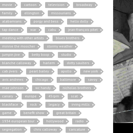
movie
cartoon
television
broadway
family
ellington
missourians
alabamians
porgy and bess
hello dolly
tap dance
war
cabu
jean-françois pitet
meeting with other artists
blues brothers
minnie the moocher
stormy weather
jumpin jive
betty boop
studio
blanche calloway
harlem
dotty saulters
cab jivers
pearl bailey
apollo
new york
avis andrews
chicago
baltimore
savoy
mae johnson
wc handy
nicholas brothers
canary
europe
45rpm
scat
blackface
rock
legacy
irving mills
game
benefit show
great britain
1934 european tour
hollywood
radio
segregation
chris calloway
caricature