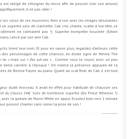
i est obligé de s’éloigner du micro afin de pouvoir crier son amour)
agnifiquement. A ne pas rater !
rs les solos de ses musiciens. Rien à voir avec les images désolantes
 un superbe solo de clarinette. Cab crie, chante, scatte à tue-tête, se
cidément ne l’aimaient pas !). Superbe trompette bouchée (Edwin
piano, lancé par son ami Cab.
u’ils tirent leur nom. Et pour en savoir plus, regardez d’ailleurs cette
un des personnages de cette chanson, en droite ligne de Minnie The
e ho »
mais sur
« Zaz zuh zaz »
… Comme vous le voyez, avec un peu
ne belle carrière à l’époque ! On notera la présence appuyée de la
es de Bennie Payne au piano. Quant au scat final de Cab, il est tout
rangeur dudit morceau. Il avait en effet pour habitude de chausser ses
ret du Classics 544).
Solo de trombone superbe (De Priest Wheeler ?)
 avec la guitare de Morris White en appui. Ecoutez bien vers 1 minute
ur pouvoir chanter sans ruiner la prise de son !