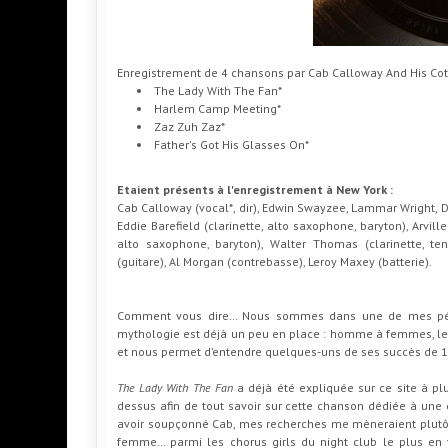
Enregistrement de 4 chansons par Cab Calloway And His Cot
The Lady With The Fan*
Harlem Camp Meeting*
Zaz Zuh Zaz*
Father's Got His Glasses On*
Etaient présents à l'enregistrement à New York :
Cab Calloway (vocal*, dir), Edwin Swayzee, Lammar Wright, 
Eddie Barefield (clarinette, alto saxophone, baryton), Arvill
alto saxophone, baryton), Walter Thomas (clarinette, ten
(guitare), Al Morgan (contrebasse), Leroy Maxey (batterie).
Comment vous dire… Nous sommes dans une de mes pério
mythologie est déjà un peu en place : homme à femmes, le 
et nous permet d’entendre quelques-uns de ses succès de 
The Lady With The Fan
a déjà été expliquée sur ce site à plu
dessus afin de tout savoir sur cette chanson dédiée à une d
avoir soupçonné Cab, mes recherches me mèneraient plutôt 
femme… parmi les chorus girls du night club le plus en v