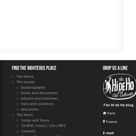
Find the righteous place
Drop us a line
The Home
The Leader
Autobiography
Books and documents
Articles and interviews
Fans and collectors
The Hi de Ho blog
Anecdotes
Paris
The Music
Songs and Tunes
France
78 RPM / Vinyls / CDs / MP3
Concerts
E-mail