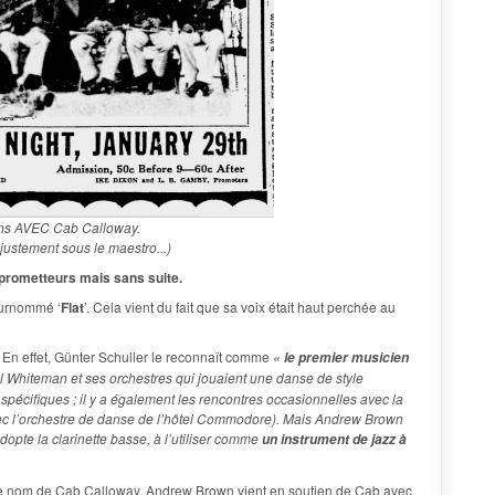
ns AVEC Cab Calloway.
ustement sous le maestro...)
prometteurs mais sans suite.
surnommé ‘
Flat
’. Cela vient du fait que sa voix était haut perchée au
. En effet, Günter Schuller le reconnaît comme
«
le premier musicien
l Whiteman et ses orchestres qui jouaient une danse de style
 spécifiques ; il y a également les rencontres occasionnelles avec la
c l’orchestre de danse de l’hôtel Commodore). Mais Andrew Brown
dopte la clarinette basse, à l’utiliser comme
un instrument de jazz à
 le nom de Cab Calloway, Andrew Brown vient en soutien de Cab avec