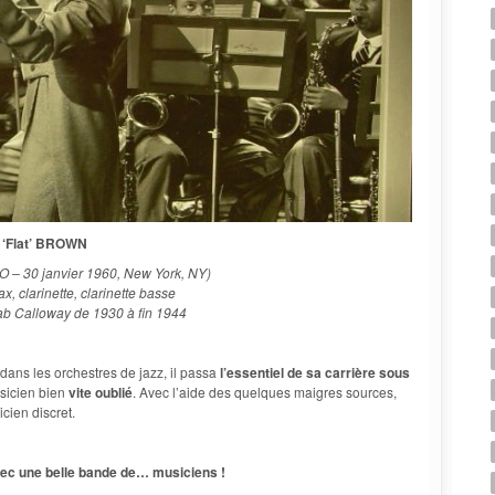
 ‘Flat’ BROWN
MO – 30 janvier 1960, New York, NY)
ax, clarinette, clarinette basse
ab Calloway de 1930 à fin 1944
dans les orchestres de jazz, il passa
l’essentiel de sa carrière sous
usicien bien
vite oublié
. Avec l’aide des quelques maigres sources,
cien discret.
vec une belle bande de… musiciens !