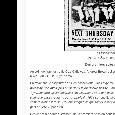
Les Missouria
(Andrew Brown est j
Des premiers solos 
Au sein de l’orchestre de Cab Calloway, Andrew Brown est 
niveau du « E-Flat » (mi bémol).
En revanche, c’est plutôt dans les basses que Flat s’exprime
. Pau
noir majeur à avoir pris au sérieux la clarinette basse
‘symphonique’ utilisaient aussi cet instrument pour des effets
clarinette basse (comme par exemple fin 1931 sur
Lucille
ave
semble avoir été le seul joueur, jusqu’à ce qu’Harry Carney a
»
(page 335).
part entière
Dès le premier enregistrement de la première session sous