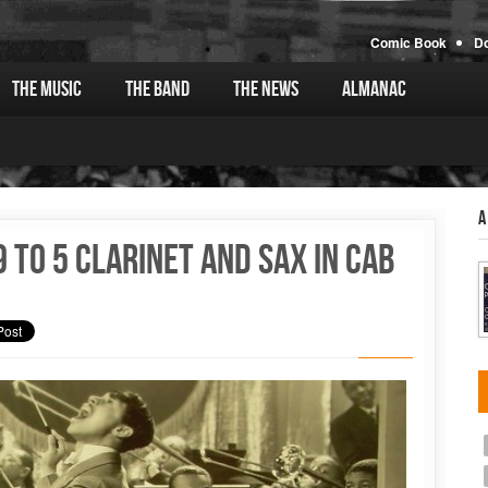
Comic Book
D
The Music
The Band
The News
Almanac
A
 to 5 clarinet and sax in Cab