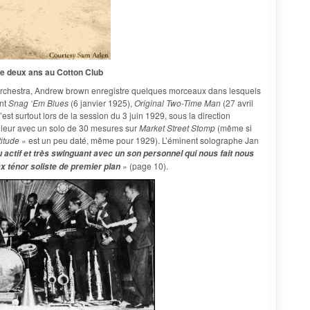
de deux ans au Cotton Club
orchestra, Andrew brown enregistre quelques morceaux dans lesquels
ent
Snag ‘Em Blues
(6 janvier 1925),
Original Two-Time Man
(27 avril
’est surtout lors de la session du 3 juin 1929, sous la direction
leur avec un solo de 30 mesures sur
Market Street Stomp
(même si
titude »
est un peu daté, même pour 1929). L’éminent solographe Jan
u actif et très swinguant avec un son personnel qui nous fait nous
»
(page 10).
ténor soliste de premier plan