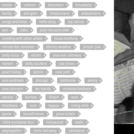
movie
cartoon
television
broadway
family
ellington
missourians
alabamians
porgy and bess
hello dolly
tap dance
war
cabu
jean-françois pitet
meeting with other artists
blues brothers
minnie the moocher
stormy weather
jumpin jive
betty boop
studio
blanche calloway
harlem
dotty saulters
cab jivers
pearl bailey
apollo
new york
avis andrews
chicago
baltimore
savoy
mae johnson
wc handy
nicholas brothers
canary
europe
45rpm
scat
blackface
rock
legacy
irving mills
game
benefit show
great britain
1934 european tour
hollywood
radio
segregation
chris calloway
caricature