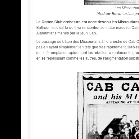
Les Missouria
(Andrew Brown est au prem
Le Cotton Club orchestra est donc devenu les Missourian
Ballroom et c’est là qu’il va rencontrer son futur maestro, C
Alabamians menés par le jeun Cab.
Le passage de bâton des Missourians à l’orchestre de Cab Ca
pas en ayant simplement en tête que très rapidement,
Cab eu
quitte à remplacer rapidement les rebelles, à renforcer le g
en se réjouissant comme les autres, de l’augmentation substan