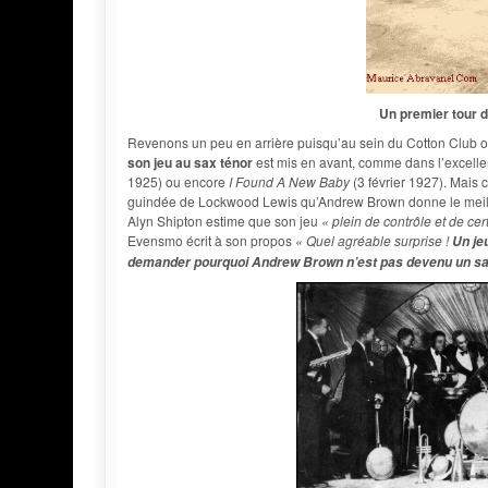
Un premier tour 
Revenons un peu en arrière puisqu’au sein du Cotton Club 
son jeu au sax ténor
est mis en avant, comme dans l’excell
1925) ou encore
I Found A New Baby
(3 février 1927). Mais c
guindée de Lockwood Lewis qu’Andrew Brown donne le meil
Alyn Shipton estime que son jeu
« plein de contrôle et de cer
Evensmo écrit à son propos
« Quel agréable surprise !
Un je
demander pourquoi Andrew Brown n’est pas devenu un sax 