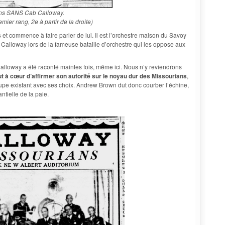
ns SANS Cab Calloway.
ier rang, 2e à partir de la droite)
s
et commence à faire parler de lui. Il est l’orchestre maison du Savoy
ab Calloway lors de la fameuse bataille d’orchestre qui les oppose aux
lloway a été raconté maintes fois, même ici. Nous n’y reviendrons
t à cœur d’affirmer son autorité sur le noyau dur des Missourians
,
roupe existant avec ses choix. Andrew Brown dut donc courber l’échine,
tielle de la paie.