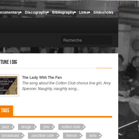
ocumentary
Discography
Bibliography
Links
Slideshows
 tune I dig
The Lady With The Fan
The song about the Cotton Club chorus line girl, Amy
Spencer. Naughty, naughty song...
Tags
jazz
drugs
jive
cotton club
broadcast
zanzibar cafe
france
solo