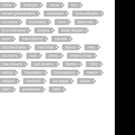
critics
arranger
revue
tour
harlem globetrotters
quizzicale
duke ellington
soundies
burlesque
movi
blue note
june richmond
singles
keller whalen
sport
international
canada
hot chocolates
nick rossi
dance
mee
chu berry
mob
photo
origins of rap
new orleans
jam session
boston
1932
bebop
freemason
freemasonry
mason
religion
baseball
las vegas
miami
1947
prohibition
1957