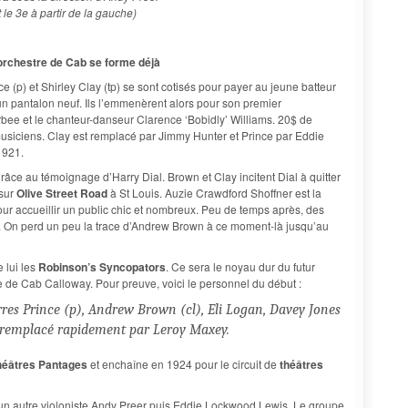
le 3e à partir de la gauche)
 orchestre de Cab se forme déjà
 (p) et Shirley Clay (tp) se sont cotisés pour payer au jeune batteur
un pantalon neuf. Ils l’emmenèrent alors pour son premier
ee et le chanteur-danseur Clarence ‘Bobidly’ Williams. 20$ de
usiciens. Clay est remplacé par Jimmy Hunter et Prince par Eddie
1921.
âce au témoignage d’Harry Dial. Brown et Clay incitent Dial à quitter
 sur
Olive Street Road
à St Louis. Auzie Crawdford Shoffner est la
 pour accueillir un public chic et nombreux. Peu de temps après, des
er. On perd un peu la trace d’Andrew Brown à ce moment-là jusqu’au
 lui les
Robinson’s Syncopators
. Ce sera le noyau dur du futur
e de Cab Calloway. Pour preuve, voici le personnel du début :
rres Prince (p), Andrew Brown (cl), Eli Logan, Davey Jones
 remplacé rapidement par Leroy Maxey.
héâtres Pantages
et enchaîne en 1924 pour le circuit de
théâtres
e un autre violoniste Andy Preer puis Eddie Lockwood Lewis. Le groupe