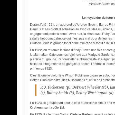
(Andrew Brown est 
Le noyau dur du futur
Durant l’été 1921, on apprend qu’Andrew Brown, Earres Prince
Harry Dial ses droits d’adhésion au syndicat des musiciens, 
engagement professionnel. Avec eux, la chanteuse Ruby Barb
salaire hebdomadaire, ce qui n’est pas mal pour de jeunes m
Hudson. Mais le groupe fonctionne mal et se dissout à la fin 
En 1922, on retrouve la trace d’Andy Brown une fois encore gr
le Manhattan Café pour les rejoindre aux Marigold Gardens,
pianiste du groupe. L’endroit était suffisant vaste et élégant
histoires d’hégémonie de gangsters forcent l’endroit à ferm
printemps 1923.
C’est là que le violoniste Wilson Robinson organise autour de
Cotton Club orchestra, des Missourians et enfin de l’orchestr
R.Q. Dickerson (p), DePriest Wheeler (tb), Ea
(s), Jimmy Smith (b), Benny Washington (d)
En 1923, le groupe part pour la côte ouest sur le circuit des
t
Orpheum
sur la côte Est.
En 1925, il atterrit au
Cotton Club de Harlem
, avec à sa têt