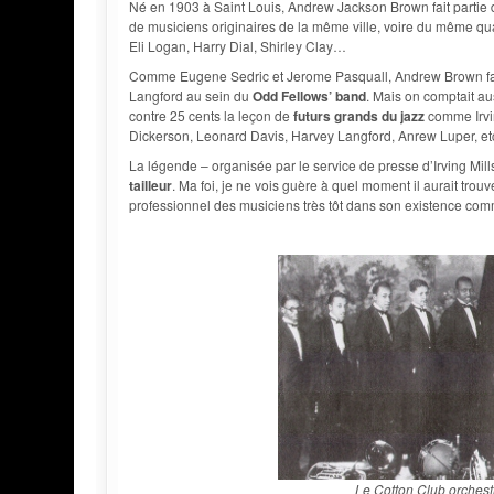
Né en 1903 à Saint Louis, Andrew Jackson Brown fait partie d
de musiciens originaires de la même ville, voire du même quarti
Eli Logan, Harry Dial, Shirley Clay…
Comme Eugene Sedric et Jerome Pasquall, Andrew Brown fait p
Langford au sein du
Odd Fellows’ band
. Mais on comptait a
contre 25 cents la leçon de
futurs grands du jazz
comme Irvi
Dickerson, Leonard Davis, Harvey Langford, Anrew Luper, et
La légende – organisée par le service de presse d’Irving Mil
tailleur
. Ma foi, je ne vois guère à quel moment il aurait tro
professionnel des musiciens très tôt dans son existence co
Le Cotton Club orchestr