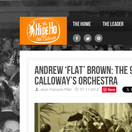
The Home
The Leader
Andrew ‘Flat’ BROWN: the 9
Calloway’s orchestra
Jean-François Pitet
07-11-2012
Save