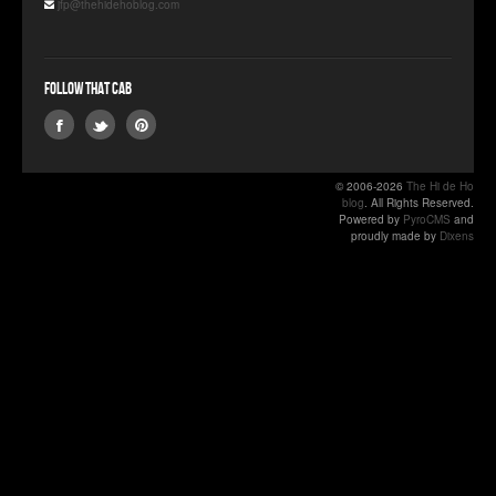
jfp@thehidehoblog.com
Follow that Cab
© 2006-2026
The Hi de Ho
blog
. All Rights Reserved.
Powered by
PyroCMS
and
proudly made by
Dixens