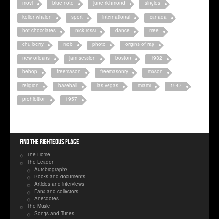
movi
blue note
june richmond
singles
keller whalen
sport
international
canada
hot chocolates
nick rossi
dance
mee
chu berry
mob
photo
origins of rap
new orleans
jam session
boston
1932
bebop
freemason
freemasonry
mason
religion
baseball
las vegas
miami
1947
prohibition
1957
Find the righteous place
The Home
The Leader
Autobiography
Books and documents
Articles and interviews
Fans and collectors
Anecdotes
The Music
Songs and Tunes