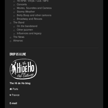
78 RPM / Vinyls / CDs / MP3
Concerts
Movies, Soundies and Cameos
Stormy Weather
Betty Boop and other cartoons
Broadway and Revues
The Band
On the bandstand
Other jazzmen
Influences and legacy
The News
Almanac
Drop us a line
The Hi de Ho blog
Paris
France
E-mail