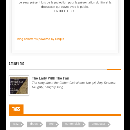
Je serai présent lors de la projection pour la présentation du film et la
discussion qui suivra avec le public.
ENTREE LIBRE
blog comments powered by
Disqus
A tune I dig
The Lady With The Fan
The song about the Cotton Club chorus line girl, Amy Spencer.
Naughty, naughty song...
Tags
jazz
drugs
jive
cotton club
broadcast