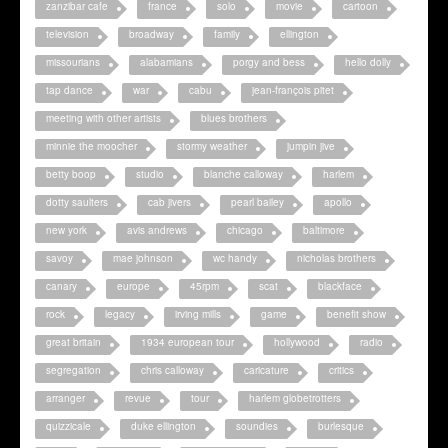
zanzibar cafe
france
solo
movie
cartoon
television
broadway
family
ellington
missourians
alabamians
porgy and bess
hello dolly
tap dance
war
cabu
jean-françois pitet
meeting with other artists
blues brothers
minnie the moocher
stormy weather
jumpin jive
betty boop
studio
blanche calloway
harlem
dotty saulters
cab jivers
pearl bailey
apollo
new york
avis andrews
chicago
baltimore
savoy
mae johnson
wc handy
nicholas brothers
canary
europe
45rpm
scat
blackface
rock
legacy
irving mills
game
benefit show
great britain
1934 european tour
hollywood
radio
segregation
chris calloway
caricature
critics
arranger
revue
tour
harlem globetrotters
quizzicale
duke ellington
soundies
burlesque