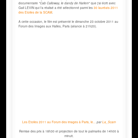
documentaire
"Cab Calloway, le dandy de Harlem"
que j'ai écrit avec
Gail LEVIN qui l'a réalisé a été sélectionné parmi les
30 lauréats 2011
des Etoiles de la SCAM
.
A cette occasion, le film est présenté le dimanche 23 octobre 2011 au
Forum des Images aux Halles, Paris (séance à 21h20).
Les Etoiles 2011 au Forum des images à Paris, le...
par
La_Scam
Remise des prix à 18h30 et projection de tout le palmarès de 14h00 à
minuit.