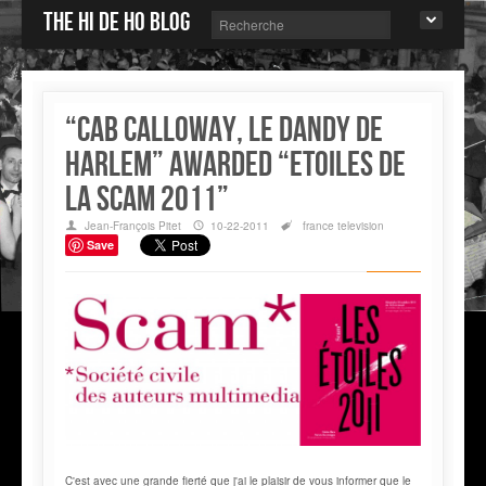
The Hi de Ho blog
“Cab Calloway, le dandy de
Harlem” awarded “Etoiles de
la SCAM 2011”
Jean-François Pitet
10-22-2011
france
television
Save
C'est avec une grande fierté que j'ai le plaisir de vous informer que le