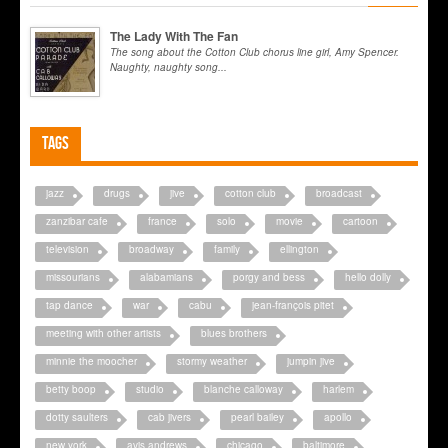
The Lady With The Fan
The song about the Cotton Club chorus line girl, Amy Spencer.
Naughty, naughty song...
Tags
jazz
drugs
jive
cotton club
broadcast
zanzibar cafe
france
solo
movie
cartoon
television
broadway
family
ellington
missourians
alabamians
porgy and bess
hello dolly
tap dance
war
cabu
jean-françois pitet
meeting with other artists
blues brothers
minnie the moocher
stormy weather
jumpin jive
betty boop
studio
blanche calloway
harlem
dotty saulters
cab jivers
pearl bailey
apollo
new york
avis andrews
chicago
baltimore