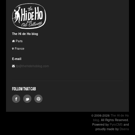
The Hi de Ho blog
Paris
France
E-mail
jfp@thehidehoblog.com
Follow that Cab
© 2006-2026
The Hi de Ho
blog
. All Rights Reserved.
Powered by
PyroCMS
and
proudly made by
Dixens