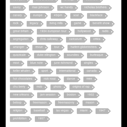
savoy
mae johnson
wc handy
nicholas brothers
canary
europe
45rpm
scat
blackface
rock
legacy
irving mills
game
benefit show
great britain
1934 european tour
hollywood
radio
segregation
chris calloway
caricature
critics
arranger
revue
tour
harlem globetrotters
quizzicale
duke ellington
soundies
burlesque
movi
blue note
june richmond
singles
keller whalen
sport
international
canada
hot chocolates
nick rossi
dance
mee
chu berry
mob
photo
origins of rap
new orleans
jam session
boston
1932
bebop
freemason
freemasonry
mason
religion
baseball
las vegas
miami
1947
prohibition
1957