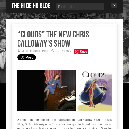
The Hi de Ho blog
“CLOUDS” the new Chris
Calloway's show
Jean-François Pitet
09-15-2007
Save
A l'heure du centenaire de la naissance de Cab Calloway, une de ses
filles, Chris Calloway a créé un nouveau spectacle autour de la femme
qui a le plus influencé le roi du hi-de-ho dans sa carrière : Blanche