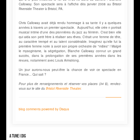
Calloway. Son spectacle sera à l'affiche dès janvier 2008 au Bristol
Riverside Theater à Bristol, PA.
Chris Calloway avait déjà rendu hommage à sa tante il y a quelques
années à travers un premier spectacle. Aujourd'hui, elle crée n portrait
musical intime d'une des pionnières du jazz au féminin. C'est bien elle
qui aida son petit frère à réaliser ses rêves. C'était une femme de tête,
au caractère trempé et au talent considérable. Imaginez qu'elle fut la
première femme noire à avoir son propre orchestre de "mâles" ! Malgré
le mysoginisme, la ségrégation, Blanche Calloway connut un grand
succès, dans la prolongation de ses premières années dans les
revues, notamment avec Louis Armstrong.
Un jour aurons-nous peut-être la chance de voir ce spectacle en
France... Qui sait ?
Pour plus de renseignements et réserver vos places (34 $), rendez-
vous sur le site du
Bristol Riverside Theater
.
blog comments powered by
Disqus
A tune I dig