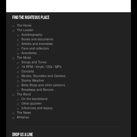
Find the righteous place
The Home
The Leader
Autobiography
Books and documents
Articles and interviews
Fans and collectors
Anecdotes
The Music
Songs and Tunes
78 RPM / Vinyls / CDs / MP3
Concerts
Movies, Soundies and Cameos
Stormy Weather
Betty Boop and other cartoons
Broadway and Revues
The Band
On the bandstand
Other jazzmen
Influences and legacy
The News
Almanac
Drop us a line