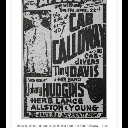
Alors là, ça sent un peu la gloire finie pour l'ami Cab Calloway... Il est