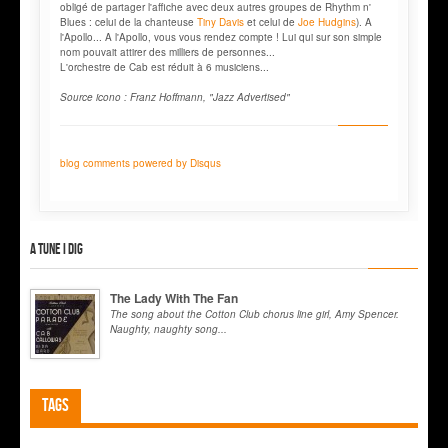
obligé de partager l'affiche avec deux autres groupes de Rhythm n'
Blues : celui de la chanteuse
Tiny Davis
et celui de
Joe Hudgins
). A
l'Apollo... A l'Apollo, vous vous rendez compte ! Lui qui sur son simple
nom pouvait attirer des milliers de personnes...
L'orchestre de Cab est réduit à 6 musiciens...
Source icono : Franz Hoffmann, "Jazz Advertised"
blog comments powered by
Disqus
A tune I dig
The Lady With The Fan
The song about the Cotton Club chorus line girl, Amy Spencer.
Naughty, naughty song...
Tags