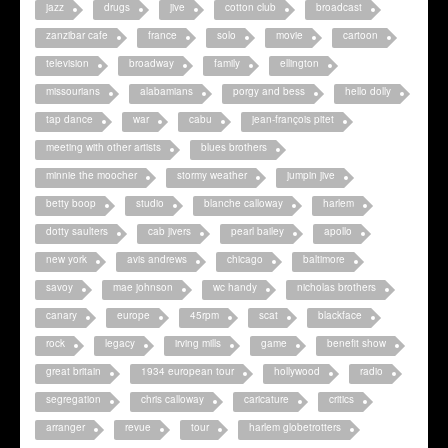
jazz
drugs
jive
cotton club
broadcast
zanzibar cafe
france
solo
movie
cartoon
television
broadway
family
ellington
missourians
alabamians
porgy and bess
hello dolly
tap dance
war
cabu
jean-françois pitet
meeting with other artists
blues brothers
minnie the moocher
stormy weather
jumpin jive
betty boop
studio
blanche calloway
harlem
dotty saulters
cab jivers
pearl bailey
apollo
new york
avis andrews
chicago
baltimore
savoy
mae johnson
wc handy
nicholas brothers
canary
europe
45rpm
scat
blackface
rock
legacy
irving mills
game
benefit show
great britain
1934 european tour
hollywood
radio
segregation
chris calloway
caricature
critics
arranger
revue
tour
harlem globetrotters