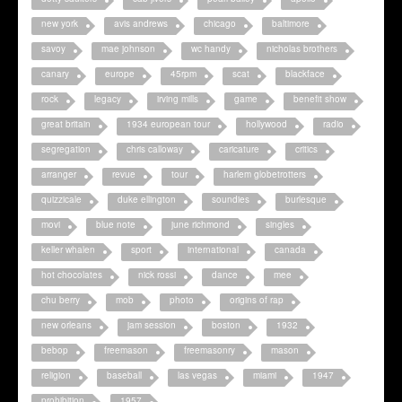
new york
avis andrews
chicago
baltimore
savoy
mae johnson
wc handy
nicholas brothers
canary
europe
45rpm
scat
blackface
rock
legacy
irving mills
game
benefit show
great britain
1934 european tour
hollywood
radio
segregation
chris calloway
caricature
critics
arranger
revue
tour
harlem globetrotters
quizzicale
duke ellington
soundies
burlesque
movi
blue note
june richmond
singles
keller whalen
sport
international
canada
hot chocolates
nick rossi
dance
mee
chu berry
mob
photo
origins of rap
new orleans
jam session
boston
1932
bebop
freemason
freemasonry
mason
religion
baseball
las vegas
miami
1947
prohibition
1957