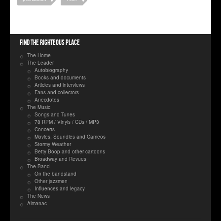
Find the righteous place
The Home
The Leader
Autobiography
Books and documents
Articles and interviews
Fans and collectors
Anecdotes
The Music
Songs and Tunes
78 RPM / Vinyls / CDs / MP3
Concerts
Movies, Soundies and Cameos
Stormy Weather
Betty Boop and other cartoons
Broadway and Revues
The Band
On the bandstand
Other jazzmen
Influences and legacy
The News
Almanac