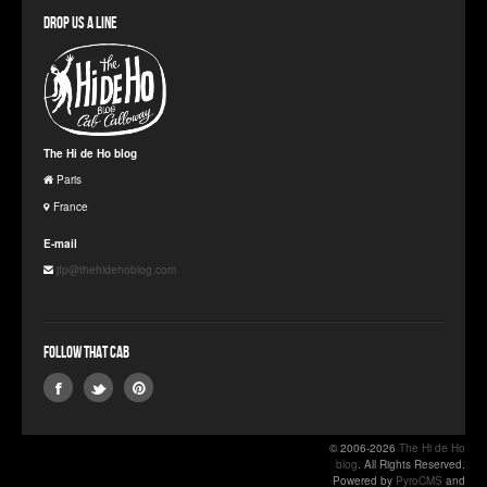
Drop us a line
The Hi de Ho blog
Paris
France
E-mail
jfp@thehidehoblog.com
Follow that Cab
© 2006-2026
The Hi de Ho
blog
. All Rights Reserved.
Powered by
PyroCMS
and