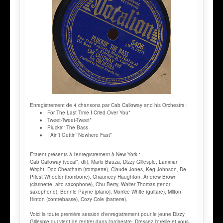
Enregistrement de 4 chansons par Cab Calloway and his Orchestra :
For The Last Time I Cried Over You*
Tweet-Tweet-Tweet*
Pluckin' The Bass
I Ain't Gettin' Nowhere Fast*
Etaient présents à l'enregistrement à New York :
Cab Calloway (vocal*, dir), Mario Bauza, Dizzy Gillespie, Lammar
Wright, Doc Cheatham (trompette), Claude Jones, Keg Johnson, De
Priest Wheeler (trombone), Chauncey Haughton, Andrew Brown
(clarinette, alto saxophone), Chu Berry, Walter Thomas (tenor
saxophone), Bennie Payne (piano), Morrice White (guitare), Milton
Hinton (contrebasse), Cozy Cole (batterie).
Voici la toute première session d'enregistrement pour le jeune Dizzy
Gillespie qui vient de rentrer dans l'orchestre. Dressez l'oreille et vous