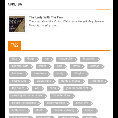
A tune I dig
The Lady With The Fan
The song about the Cotton Club chorus line girl, Amy Spencer.
Naughty, naughty song...
Tags
jazz
drugs
jive
cotton club
broadcast
zanzibar cafe
france
solo
movie
cartoon
television
broadway
family
ellington
missourians
alabamians
porgy and bess
hello dolly
tap dance
war
cabu
jean-françois pitet
meeting with other artists
blues brothers
minnie the moocher
stormy weather
jumpin jive
betty boop
studio
blanche calloway
harlem
dotty saulters
cab jivers
pearl bailey
apollo