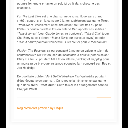
pourrez l'entendre entamer un solo ici ou là dans chacune des
chansons.
For The Last Time
est une chansonnette romantique sans grand
intérêt, surtout si on la compare à la formidablement swingante Tweet-
Tweet-Tweet. Vocalement et musicalement, tout est très au point.
D'ailleurs pour la première fois on entend Cab appeler ses solistes :
"Take it Jones"
(pour Claude Jones au trombone),
"Take it Chu"
(pour
Chu Berry au sax ténor),
"Take it Diz"
(pour qui vous savez) et enfin
"Take it band"
pour tout l'orchestre. A réécouter pour le redécouvrir !
Pluckin' The Bass
qui, s'il est consacré à mettre en valeur le talent du
contrebassiste Milt Hinton, sert de locomotive à deux superbes solos :
Dizzy et Chu. Ici pourtant Milt Hinton alterne
plucking
et
slapping
pour
un morceau de bravoure au tempo époustouflant composé par Roy et
Joe Heldridge.
De quoi faire oublier
I Ain't Gettin' Nowhere Fast
qui mérite pourtant
d'être écouté avec attention. On retrouve la même verve swingante
que dans
Tweet Tweet Tweet
. Cette fois-ci, les arrangements sont de
Chappie Willett.
blog comments powered by
Disqus