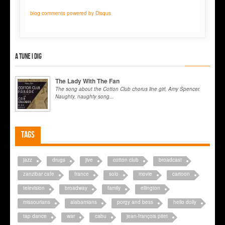
blog comments powered by
Disqus
A tune I dig
The Lady With The Fan
The song about the Cotton Club chorus line girl, Amy Spencer.
Naughty, naughty song...
Tags
jazz
drugs
jive
cotton club
broadcast
zanzibar cafe
france
solo
movie
cartoon
television
broadway
family
ellington
missourians
alabamians
porgy and bess
hello dolly
tap dance
war
cabu
jean-françois pitet