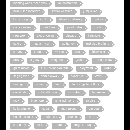
meeting with other artists
blues brothers
minnie the moocher
stormy weather
jumpin jive
betty boop
studio
blanche calloway
harlem
dotty saulters
cab jivers
pearl bailey
apollo
new york
avis andrews
chicago
baltimore
savoy
mae johnson
wc handy
nicholas brothers
canary
europe
45rpm
scat
blackface
rock
legacy
irving mills
game
benefit show
great britain
1934 european tour
hollywood
radio
segregation
chris calloway
caricature
critics
arranger
revue
tour
harlem globetrotters
quizzicale
duke ellington
soundies
burlesque
movi
blue note
june richmond
singles
keller whalen
sport
international
canada
hot chocolates
nick rossi
dance
mee
chu berry
mob
photo
origins of rap