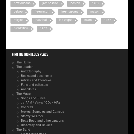
new orleans
jam session
boston
1932
bebop
freemason
freemasonry
mason
religion
baseball
las vegas
miami
1947
prohibition
1957
Find the righteous place
The Home
The Leader
Autobiography
Books and documents
Articles and interviews
Fans and collectors
Anecdotes
The Music
Songs and Tunes
78 RPM / Vinyls / CDs / MP3
Concerts
Movies, Soundies and Cameos
Stormy Weather
Betty Boop and other cartoons
Broadway and Revues
The Band
On the bandstand