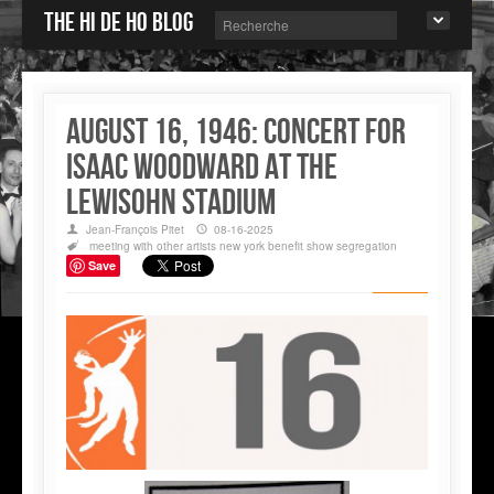
The Hi de Ho blog
August 16, 1946: concert for
Isaac Woodward at the
Lewisohn Stadium
Jean-François Pitet
08-16-2025
meeting with other artists
new york
benefit show
segregation
Save