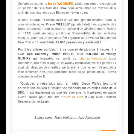
Concert de soutien à
Isaac WOODARD
,
soldat noir rendu aveugle par
un policier dans le Sud des USA pour avoir utilisé les toilettes d'un
arrêt de bus réservées aux Blancs en février 1946.
A cette époque, l'incident avait causé une grande émotion parmi la
communauté noire.
Orson WELLES*
(qui était déjà très apprécié des
Noirs, notamment pour sa mise en scène d'un
Macbeth
noir à Harlem
en 1936) alerta un large public par l'intermédiaire de son émission
radio, au point qu'un concert a été organisé au Lewishon Stadium de
New York le 16 août 1946.
31 000 personnes y assistent !
Parmi les artistes participant à ce concert de plus de 3 heures, il y
avait
Cab Calloway,
Milton BERLE, Bilie HOLIDAY et Woody
GUTHRY
qui interprêta ce soir-là sa
chanson-hommage
(pour
l'anecdote, elle était si longue, et Woody connaissait mal les paroles : il
avait dû disposer des feuilles sur la scène que le vent s'évertuait à
faire s'envoler. Bref, plus personne n'écouta sa prestation qui devait
conclure la soirée !).
*Quelques années plus tard, en 1955, Orson Welles fera une
nouvelle fois allusion à l'incident de Woodard sur les ondes radio de la
BBC. Il est également dit que les événements inspirèrent en partie
Orson Welles pour son film "
Touch of Evil
" (1958) avec Charlton
Heston et Janet Leigh.
Source icono: Franz Hoffmann, Jazz Advertised