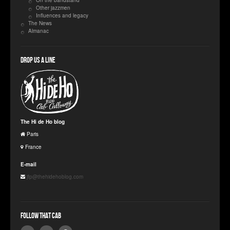
Other jazzmen
Influences and legacy
The News
Almanac
Drop us a line
The Hi de Ho blog
Paris
France
E-mail
jfp@thehidehoblog.com
Follow that Cab