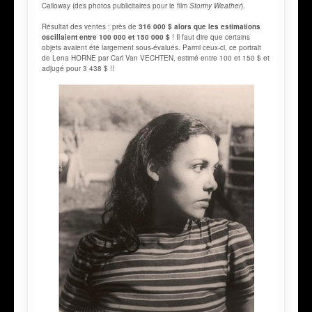
Calloway (des photos publicitaires pour le film
Stormy Weather
).
Résultat des ventes : près de
316 000 $ alors que les estimations
oscillaient entre 100 000 et 150 000 $
! Il faut dire que certains
objets avaient été largement sous-évalués. Parmi ceux-ci, ce portrait
de Lena HORNE par Carl Van VECHTEN, estimé entre 100 et 150 $ et
adjugé pour 3 438 $ !!