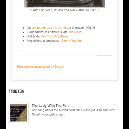
3 438 $ (2 503 €) au lieu des 100 $ évalués (73 €) !
Le
compte-rendu de la vente
par la maison DOYLE
Pour admirer les différents lots,
cliquez ici
.
Article du
New York Daily News
.
Nos différents articles sur
Stormy Weather.
blog comments powered by
Disqus
A tune I dig
The Lady With The Fan
The song about the Cotton Club chorus line girl, Amy Spencer.
Naughty, naughty song...