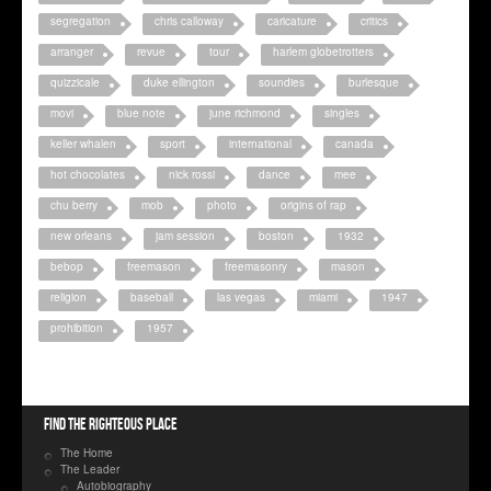
segregation
chris calloway
caricature
critics
arranger
revue
tour
harlem globetrotters
quizzicale
duke ellington
soundies
burlesque
movi
blue note
june richmond
singles
keller whalen
sport
international
canada
hot chocolates
nick rossi
dance
mee
chu berry
mob
photo
origins of rap
new orleans
jam session
boston
1932
bebop
freemason
freemasonry
mason
religion
baseball
las vegas
miami
1947
prohibition
1957
Find the righteous place
The Home
The Leader
Autobiography