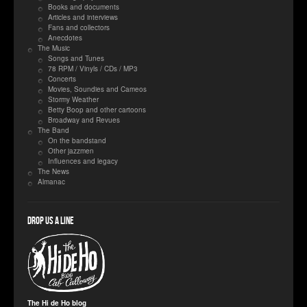
Books and documents
Articles and interviews
Fans and collectors
Anecdotes
The Music
Songs and Tunes
78 RPM / Vinyls / CDs / MP3
Concerts
Movies, Soundies and Cameos
Stormy Weather
Betty Boop and other cartoons
Broadway and Revues
The Band
On the bandstand
Other jazzmen
Influences and legacy
The News
Almanac
Drop us a line
The Hi de Ho blog