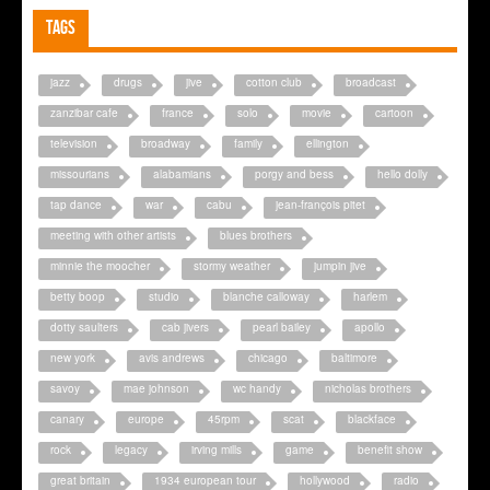
Tags
jazz
drugs
jive
cotton club
broadcast
zanzibar cafe
france
solo
movie
cartoon
television
broadway
family
ellington
missourians
alabamians
porgy and bess
hello dolly
tap dance
war
cabu
jean-françois pitet
meeting with other artists
blues brothers
minnie the moocher
stormy weather
jumpin jive
betty boop
studio
blanche calloway
harlem
dotty saulters
cab jivers
pearl bailey
apollo
new york
avis andrews
chicago
baltimore
savoy
mae johnson
wc handy
nicholas brothers
canary
europe
45rpm
scat
blackface
rock
legacy
irving mills
game
benefit show
great britain
1934 european tour
hollywood
radio