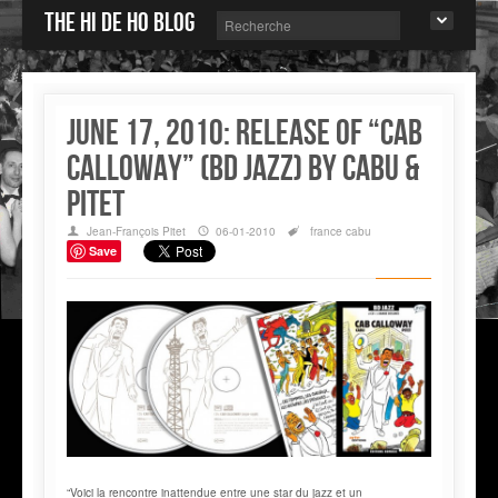
The Hi de Ho blog
June 17, 2010: release of “Cab
Calloway” (BD Jazz) by CABU &
PITET
Jean-François Pitet
06-01-2010
france
cabu
Save
“Voici la rencontre inattendue entre une star du jazz et un