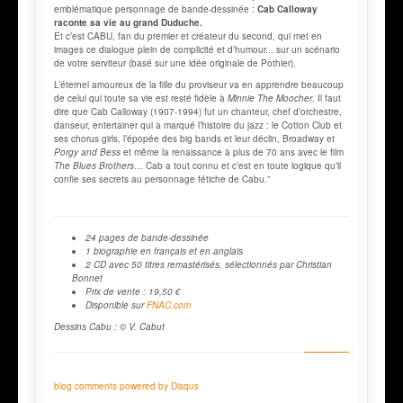
emblématique personnage de bande-dessinée :
Cab Calloway
raconte sa vie au grand Duduche.
Et c’est CABU, fan du premier et créateur du second, qui met en
images ce dialogue plein de complicité et d’humour... sur un scénario
de votre serviteur (basé sur une idée originale de Pothier).
L’éternel amoureux de la fille du proviseur va en apprendre beaucoup
de celui qui toute sa vie est resté fidèle à
Minnie The Moocher
. Il faut
dire que Cab Calloway (1907-1994) fut un chanteur, chef d’orchestre,
danseur, entertainer qui a marqué l’histoire du jazz : le Cotton Club et
ses chorus girls, l’épopée des big bands et leur déclin, Broadway et
Porgy and Bess
et même la renaissance à plus de 70 ans avec le film
The Blues Brothers
… Cab a tout connu et c’est en toute logique qu’il
confie ses secrets au personnage fétiche de Cabu.”
24 pages de bande-dessinée
1 biographie en français et en anglais
2 CD avec 50 titres
remastérisés,
sélectionnés par Christian
Bonnet
Prix de vente : 19,50 €
Disponible sur
FNAC.com
Dessins Cabu : © V. Cabut
blog comments powered by
Disqus