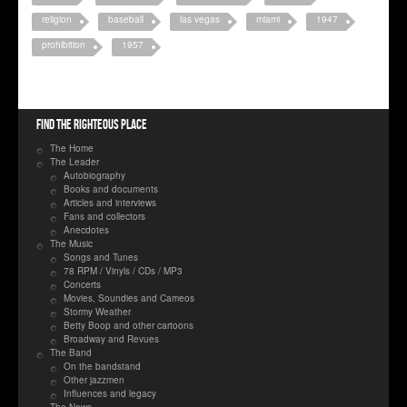
religion
baseball
las vegas
miami
1947
prohibition
1957
Find the righteous place
The Home
The Leader
Autobiography
Books and documents
Articles and interviews
Fans and collectors
Anecdotes
The Music
Songs and Tunes
78 RPM / Vinyls / CDs / MP3
Concerts
Movies, Soundies and Cameos
Stormy Weather
Betty Boop and other cartoons
Broadway and Revues
The Band
On the bandstand
Other jazzmen
Influences and legacy
The News