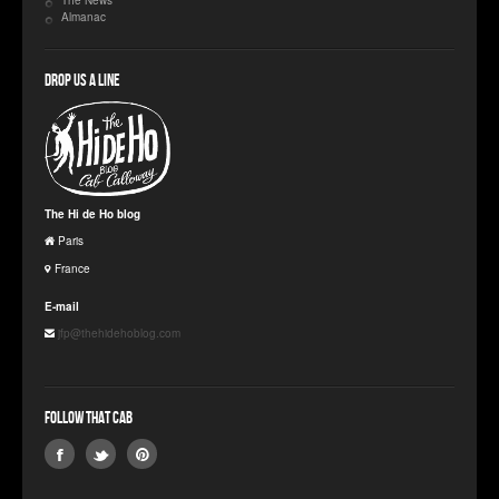
Almanac
Drop us a line
The Hi de Ho blog
Paris
France
E-mail
jfp@thehidehoblog.com
Follow that Cab