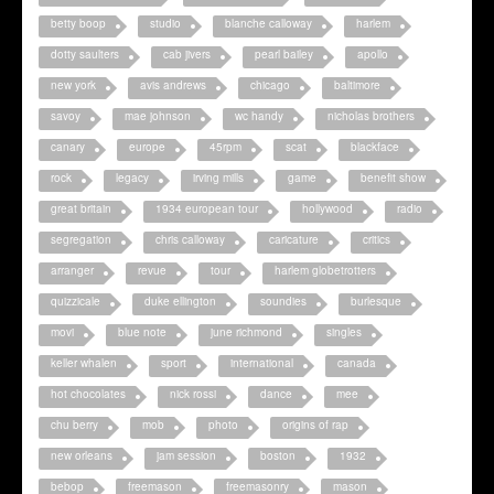
betty boop
studio
blanche calloway
harlem
dotty saulters
cab jivers
pearl bailey
apollo
new york
avis andrews
chicago
baltimore
savoy
mae johnson
wc handy
nicholas brothers
canary
europe
45rpm
scat
blackface
rock
legacy
irving mills
game
benefit show
great britain
1934 european tour
hollywood
radio
segregation
chris calloway
caricature
critics
arranger
revue
tour
harlem globetrotters
quizzicale
duke ellington
soundies
burlesque
movi
blue note
june richmond
singles
keller whalen
sport
international
canada
hot chocolates
nick rossi
dance
mee
chu berry
mob
photo
origins of rap
new orleans
jam session
boston
1932
bebop
freemason
freemasonry
mason