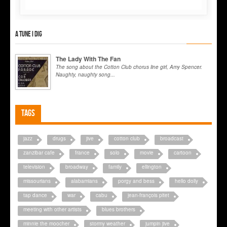
A tune I dig
The Lady With The Fan
The song about the Cotton Club chorus line girl, Amy Spencer.
Naughty, naughty song...
Tags
jazz
drugs
jive
cotton club
broadcast
zanzibar cafe
france
solo
movie
cartoon
television
broadway
family
ellington
missourians
alabamians
porgy and bess
hello dolly
tap dance
war
cabu
jean-françois pitet
meeting with other artists
blues brothers
minnie the moocher
stormy weather
jumpin jive