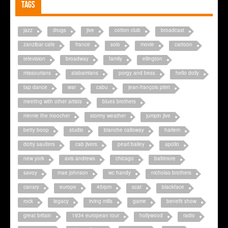
Tags
jazz
drugs
jive
cotton club
broadcast
zanzibar cafe
france
solo
movie
cartoon
television
broadway
family
ellington
missourians
alabamians
porgy and bess
hello dolly
tap dance
war
cabu
jean-françois pitet
meeting with other artists
blues brothers
minnie the moocher
stormy weather
jumpin jive
betty boop
studio
blanche calloway
harlem
dotty saulters
cab jivers
pearl bailey
apollo
new york
avis andrews
chicago
baltimore
savoy
mae johnson
wc handy
nicholas brothers
canary
europe
45rpm
scat
blackface
rock
legacy
irving mills
game
benefit show
great britain
1934 european tour
hollywood
radio