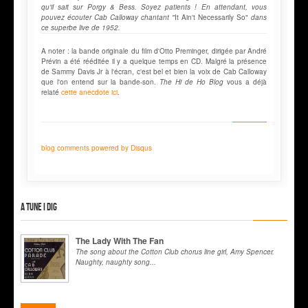
qu'il sait sur Porgy & Bess. Soyez patients ! En attendant, vous
pouvez écouter Cab Calloway chantant "
It Ain't Necessarily So"
dans
ce superbe live de 1952.
A noter : la bande originale du film d'Otto Preminger, dirigée par André
Prévin a été rééditée il y a quelque temps en CD. Malgré la présence
de Sammy Davis Jr à l'écran, c'est bel et bien la voix de Cab Calloway
que l'on entend sur la bande-son.
The Hi de Ho Blog
vous a déjà
relaté
cette anecdote ici
.
blog comments powered by
Disqus
A tune I dig
The Lady With The Fan
The song about the Cotton Club chorus line girl, Amy Spencer.
Naughty, naughty song...