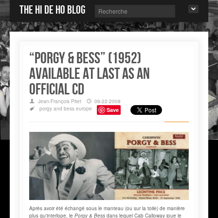
The Hi de Ho blog
“Porgy & Bess” (1952)
available at last as an
official CD
Jean-François Pitet
09-22-2008
porgy and bess
europe
Save
Après avoir été échangé sous le manteau (ou sur la toile) de manière
plus qu'interlope, le
Porgy & Bess
dans lequel Cab Calloway joue le