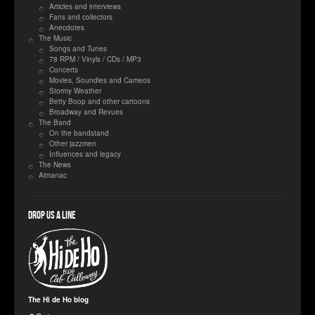
Articles and interviews
Fans and collectors
Anecdotes
The Music
Songs and Tunes
78 RPM / Vinyls / CDs / MP3
Concerts
Movies, Soundies and Cameos
Stormy Weather
Betty Boop and other cartoons
Broadway and Revues
The Band
On the bandstand
Other jazzmen
Influences and legacy
The News
Almanac
Drop us a line
The Hi de Ho blog