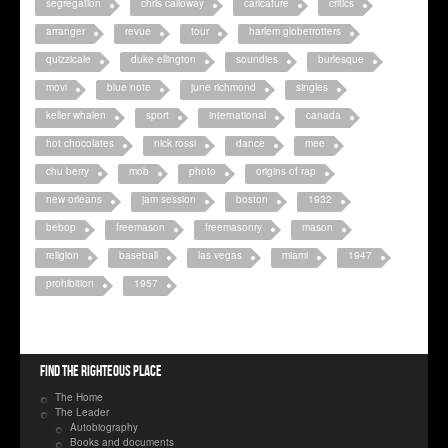
segregation
chris calloway
caricature
critics
arranger
revue
tour
harlem globetrotters
quizzicale
duke ellington
soundies
burlesque
movi
blue note
june richmond
singles
keller whalen
sport
international
canada
hot chocolates
nick rossi
dance
mee
chu berry
mob
photo
origins of rap
new orleans
jam session
boston
1932
bebop
freemason
freemasonry
mason
religion
baseball
las vegas
miami
1947
prohibition
1957
Find the righteous place
The Home
The Leader
Autobiography
Books and documents