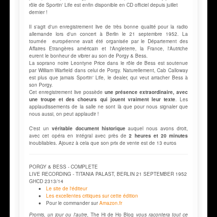
rôle de Sportin' Life est enfin disponible en CD officiel depuis juillet
dernier !
Il s'agit d'un enregistrement live de très bonne qualité pour la radio
allemande lors d'un concert à Berlin le 21 septembre 1952. La
tournée européenne avait été organisée par le Département des
Affaires Etrangères américain et l'Angleterre, la France, l'Autriche
eurent le bonheur de vibrer au son de Porgy & Bess.
La soprano noire Leontyne Price dans le rôle de Bess est soutenue
par William Warfield dans celui de Porgy. Naturellement, Cab Calloway
est plus que jamais Sportin' Life, le dealer, qui veut arracher Bess à
son Porgy.
Cet enregistrement live possède
une présence extraordinaire, avec
une troupe et des choeurs qui jouent vraiment leur texte
. Les
applaudissements de la salle ne sont là que pour nous signaler que
nous aussi, on peut applaudir !
C'est un
véritable document historique
auquel nous avons droit,
avec cet opéra en intégral avec près de
2 heures et 20 minutes
inoubliables. Ajouez à cela que son prix de vente est de 13 euros
PORGY & BESS - COMPLETE
LIVE RECORDING - TITANIA PALAST, BERLIN 21 SEPTEMBER 1952
GHCD 2313/14
Le site de l'éditeur
Les excellentes critiques sur cette édition
Pour le commander sur
Amazon.fr
Promis, un jour ou l'autre,
The Hi de Ho Blog
vous racontera tout ce