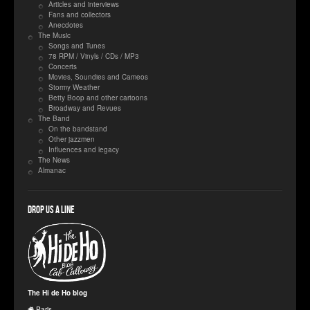
Articles and interviews
Fans and collectors
Anecdotes
The Music
Songs and Tunes
78 RPM / Vinyls / CDs / MP3
Concerts
Movies, Soundies and Cameos
Stormy Weather
Betty Boop and other cartoons
Broadway and Revues
The Band
On the bandstand
Other jazzmen
Influences and legacy
The News
Almanac
Drop us a line
The Hi de Ho blog
Paris