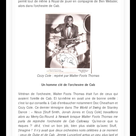
permit tout de même à Royal de jouer en compagnie de Ben Webster,
alors dans l’orchestre de Cab.
Cozy Cole : repéré par Walter Foots Thomas
Un homme clé de l'orchestre de Cab
Vétéran de l’orchestre, Walter Foots Thomas était l’un de ceux qui
avaient l’oreille de Cab. Et lui-même en avait une de bonne oreille :
c’est lui qui conseilla à Cab d’embaucher notamment Doc Cheatham et
Cozy Cole. Ce dernier témoigne dans
The World of Swing
de Stanley
Dance :
« Nous
[Stuff Smith, Jonah Jones et Cozy Cole]
travaillions
alors au
Merry-Go-Round
à Newark lorsque Walter Foots Thomas me
parla de rejoindre l’orchestre de Cab Calloway.
‘Qu’est-ce que tu
risques ?'
dit-il, ‘
c’est un bon job, bien plus stable qu’avec Stuff,
j’imagine !’
Il n’y avait que deux orchestres noirs célèbres à ce moment
: ceux de Duke et de Cab. Jimmie Lunceford arriva un peu plus tard et