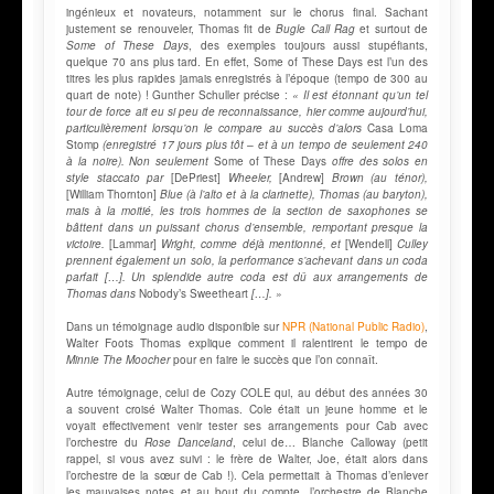
ingénieux et novateurs, notamment sur le chorus final. Sachant
justement se renouveler, Thomas fit de
Bugle Call Rag
et surtout de
Some of These Days
, des exemples toujours aussi stupéfiants,
quelque 70 ans plus tard. En effet, Some of These Days est l’un des
titres les plus rapides jamais enregistrés à l’époque (tempo de 300 au
quart de note) ! Gunther Schuller précise :
« Il est étonnant qu’un tel
tour de force ait eu si peu de reconnaissance, hier comme aujourd’hui,
particulièrement lorsqu’on le compare au succès d’alors
Casa Loma
Stomp
(enregistré 17 jours plus tôt – et à un tempo de seulement 240
à la noire). Non seulement
Some of These Days
offre des solos en
style staccato par
[DePriest]
Wheeler,
[Andrew]
Brown (au ténor),
[William Thornton]
Blue (à l’alto et à la clarinette), Thomas (au baryton),
mais à la moitié, les trois hommes de la section de saxophones se
bâttent dans un puissant chorus d’ensemble, remportant presque la
victoire.
[Lammar]
Wright, comme déjà mentionné, et
[Wendell]
Culley
prennent également un solo, la performance s’achevant dans un coda
parfait […]. Un splendide autre coda est dû aux arrangements de
Thomas dans
Nobody’s Sweetheart
[…]. »
Dans un témoignage audio disponible sur
NPR (National Public Radio)
,
Walter Foots Thomas explique comment il ralentirent le tempo de
Minnie The Moocher
pour en faire le succès que l’on connaît.
Autre témoignage, celui de Cozy COLE qui, au début des années 30
a souvent croisé Walter Thomas. Cole était un jeune homme et le
voyait effectivement venir tester ses arrangements pour Cab avec
l’orchestre du
Rose Danceland
, celui de… Blanche Calloway (petit
rappel, si vous avez suivi : le frère de Walter, Joe, était alors dans
l’orchestre de la sœur de Cab !). Cela permettait à Thomas d’enlever
les mauvaises notes et au bout du compte, l’orchestre de Blanche