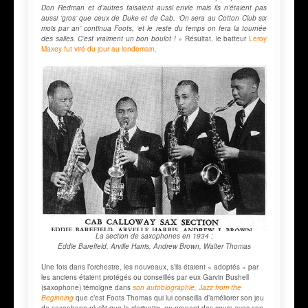
Don Redman et d’autres faisaient aussi envie mais ils n’étaient pas
aussi ‘gros’ que ceux de Duke et de Cab. ‘On sera au Cotton Club six
mois par an’ continua Foots, ‘et le reste du temps on fera la tournée
des salles. C’est vraiment un bon boulot ! »
Résultat, le batteur
Leroy
Maxey fut viré du jour au lendemain
.
La section de saxophones en 1934 :
Eddie Barefield, A
rville Harris,
Andrew Brown,
Walter Thomas
Une fois dans l’orchestre, les nouveaux, s’ils étaient « adoptés » par
les anciens étaient protégés ou conseillés par eux Garvin Bushell
(saxophone) témoigne dans
son autobiographie,
Jazz from the
Beginning
que c’est Foots Thomas qui lui conseilla d’améliorer son jeu
de saxophone plutôt que la clarinette, en prenant des cours avec son