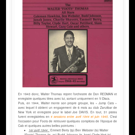
En 1943 donc, Walter Thomas rejoint l’orchestre de Don REDMAN et
enregistre quelques titres avec lui, sortant uniquement en V-Discs.
Puis, en 1944, Walter monte son propre groupe, les « Jump Cats »
avec lequel il obtient un engagement de 6 mois au club Zanzibar de
New York et enregistre pour le label Joe DAVIS. En tout, 31 pistes
furent enregistrées en
4 sessions entre avril 1944 et juin 1945
.
C’est
l’occasion pour Foots de retrouver quelques complices de l’époque de
Cab et quelques autres belles pointures :
1er avril 1944 :
Emmett Berry (tp) Ben Webster (ts) Walter
"Foots" Thomas (ts, as) Budd Johnson (ts, bars) Clyde Hart (p)