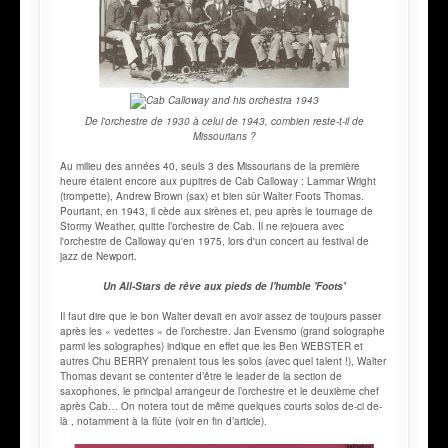
De l'orchestre de 1930 à celui de 1943, combien reste-t-il de
Missourians ?
Au milieu des années 40, seuls 3 des Missourians de la première
heure étaient encore aux pupitres de Cab Calloway : Lammar Wright
(trompette), Andrew Brown (sax) et bien sûr Walter Foots Thomas.
Pourtant, en 1943, il cède aux sirènes et, peu après le tournage de
Stormy Weather, quitte l’orchestre de Cab. Il ne rejouera avec
l'orchestre de Calloway qu'en 1975, lors d'un concert au festival de
jazz de Newport.
Un All-Stars de rêve aux pieds de l'humble 'Foots'
Il faut dire que le bon Walter devait en avoir assez de toujours passer
après les « vedettes » de l’orchestre. Jan Evensmo (grand solographe
parmi les solographes) indique en effet que les Ben WEBSTER et
autres Chu BERRY prenaient tous les solos (avec quel talent !), Walter
Thomas devant se contenter d’être le leader de la section de
saxophones, le principal arrangeur de l’orchestre et le deuxième chef
après Cab… On notera tout de même quelques courts solos de-ci de-
là , notamment à la flûte (voir en fin d’article).