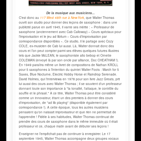
De la musique aux musiciens...
C’est donc au
117 West 48th rue à New-York
,
que Walter Thomas
ouvrit son studio pour donner des leçons de saxophone : dans une
publicité parue en avril 1945, il vante ses mérite : « Professeur de
saxophone (anciennement avec Cab Calloway) – Cours spéciaux pour
l’improvisation et le jeu ad libitum – Cours d’improvisation par
correspondance disponibles ». Ce studio, il le partage avec Cozy
COLE, ex-musicien de Cab lui aussi. Là, Walter donnait donc des
cours et l’on peut compter parmi ses élèves quelques futures illustres
tels que Jackie McLEAN, le saxophoniste alto bebop et Ornette
COLEMAN (envoyé là par son oncle par alliance, Doc CHEATHAM !).
En 1949 paraîtra même un livret de compositions de Nathan KROLL
pour 5 saxophones à l’intention du quintet Walter Foots : March for 5
Saxes, Blue Nocturne, Electric Hobby Horse et Raindrop Serenade.
David Holmes, qui l'interviewa en 1978 pour son livre Jazz Greats, prit
lui aussi des cours avec Walter Thomas ; il se souvient d'un professeur
donnant toute son importance à "la tonalité, l'attaque, le contrôle du
souffle et le phrasé." A ce titre, Walter Thomas peut être considéré
comme un innovateur, étant un des premiers à donner des cours
d'improvisation, de "ad lib playing" (disponible également par
correspondance !). A cette époque, tous les autres musiciens
pensaient qu'on naissait improvisateur et que rien ne permettait de
l'apprendre ! Fidèle à ses habitudes, Walter Thomas continuat de
prendre des cours de saxophone dans le même immeuble où il était
professeur et ce, chaque matin avant de débuter ses leçons !
Enseigner ne l’empêchait pas de continuer à enregistrer. Le 17
septembre 1945, Walter Thomas accompagne deux groupes vocaux