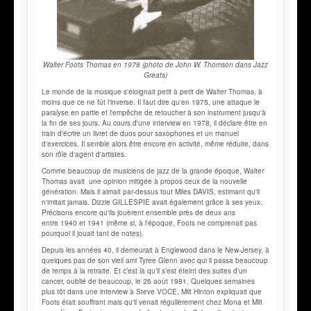
Walter Foots Thomas en 1978 (photo de John W. Thomson dans
Jazz
Greats
)
Le monde de la musique s'éloignait petit à petit de Walter Thomas, à
moins que ce ne fût l'inverse. Il faut dire qu'en 1975, une attaque le
paralyse en partie et l'empêche de retoucher à son instrument jusqu'à
la fin de ses jours. Au cours d'une interview en 1978, il déclare être en
train d'écrire un livret de duos pour saxophones et un manuel
d'exercices. Il semble alors être encore en activité, même réduite, dans
son rôle d'agent d'artistes.
Comme beaucoup de musiciens de jazz de la grande époque, Walter
Thomas avait une opinion mitigée à propos ceux de la nouvelle
génération. Mais il aimait par-dessus tout Miles DAVIS, estimant qu'il
n'imitait jamais. Dizzie GILLESPIE avait également grâce à ses yeux.
Précisons encore qu'ils jouèrent ensemble près de deux ans
entre 1940 et 1941 (même si, à l'époque, Foots ne comprenait pas
pourquoi il jouait tant de notes).
Depuis les années 40, il demeurait à Englewood dans le New-Jersey, à
quelques pas de son vieil ami Tyree Glenn avec qui il passa beaucoup
de temps à la retraite. Et c’est là qu’il s’est éteint des suites d'un
cancer, oublié de beaucoup, le 26 août 1981. Quelques semaines
plus tôt dans une interview à Steve VOCE, Milt Hinton expliquait que
Foots était souffrant mais qu'il venait régulièrement chez Mona et Milt