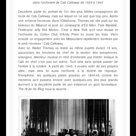
dans l’orchestre de Cab Calloway de 1929 à 1943
Deuxième partie du portrait de l’un des plus fidèles compagnons de
route de Cab Calloway mais sur lequel on ne sait que trop peu. Après
une enfance heureuse dans l'Oklahoma, Thomas est vite parti sur les
bateaux du Missouri et joué en compagnie d'Ed Allen, Fate Marable,
Ferdinand Jelly Roll Morton. C'est à New York qu'il veut réussir et
l'orchestre du
Cotton Club
d'Andy Preer lui ouvre les bras. Vient
ensuite un engagement avec les
Missourians
rapidement dominés par
le petit nouveau : Cab Calloway.
Avec lui, Walter Thomas va rester au même pupitre durant 13 ans,
accumulant les fonctions de chef de la section des saxophones,
arrangeur, directeur musical et chef d'orchestre par intérim lorsque le
Cab en chef n'est pas sur scène. Tout cela sans jamais passer de
l'ombre à la lumière. A partir de 1943, il voudra voler de ses propres
ailes, mais sera lui aussi confronté à la dureté de l'époque.
N'empêche, les quelques pistes gravées en 1944-45 comme les
moments qu'il passera encore avec quelques-uns des plus grands
donnent à la deuxième partie de son existence un goût fantastique.
The Hi de Ho Blog
vous la raconte...