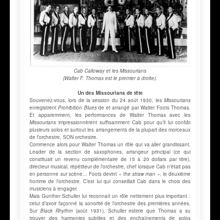
Cab Calloway et les Missourians
(Walter F. Thomas est le premier à droite).
Un des Missourians de tête
Souvenez-vous, lors de la session du 24 août 1930, les
Missourians
enregistrent
Prohibition Blues
de et arrangé par Walter Foots Thomas.
Et apparemment, les performances de Walter Thomas avec les
Missourians
impressionnèrent suffisamment Cab pour qu’il lui confiât
plusieurs solos et surtout les arrangements de la plupart des morceaux
de l’orchestre, SON orchestre.
Commence alors pour Walter Thomas un rôle qui va aller grandissant.
Leader de la section de saxophones, arrangeur principal (ce qui
constituait un revenu complémentaire de 15 à 20 dollars par titre),
directeur musical, répétiteur de l’orchestre, chef lorsque Cab n’était pas
en personne sur scène… Foots devint
« the straw man »
, le deuxième
homme de l’orchestre. C’est lui qui conseillait Cab dans le choix des
musiciens à engager.
Mais Gunther Schuller lui reconnaît un rôle nettement plus important :
celui d’avoir façonné la sonorité de l’orchestre des premières années.
Sur
Black Rhythm
(août 1931), Schuller estime que Thomas a su
trouver des harmonies subtiles et des enchaînements de solos