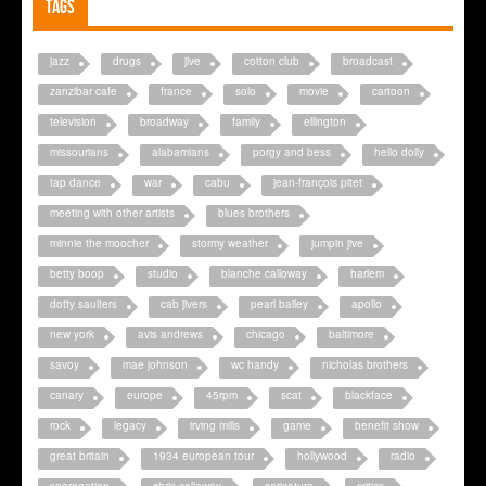
Tags
jazz
drugs
jive
cotton club
broadcast
zanzibar cafe
france
solo
movie
cartoon
television
broadway
family
ellington
missourians
alabamians
porgy and bess
hello dolly
tap dance
war
cabu
jean-françois pitet
meeting with other artists
blues brothers
minnie the moocher
stormy weather
jumpin jive
betty boop
studio
blanche calloway
harlem
dotty saulters
cab jivers
pearl bailey
apollo
new york
avis andrews
chicago
baltimore
savoy
mae johnson
wc handy
nicholas brothers
canary
europe
45rpm
scat
blackface
rock
legacy
irving mills
game
benefit show
great britain
1934 european tour
hollywood
radio
segregation
chris calloway
caricature
critics