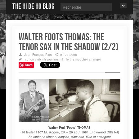
The Hi de Ho blog
Walter Foots THOMAS: the
tenor sax in the shadow (2/2)
Jean-François Pitet
01-23-2008
cotton club
missourians
minnie the moocher
arranger
Save
Walter Purl ‘Foots’ THOMAS
(10 février 1907 Muskogee, OK – 26 août 1981 Englewood Cliffs NJ)
Saxophone ténor et baryton, clarinette, flûte et arrangeur