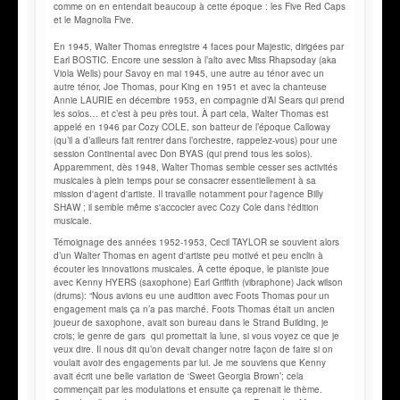
comme on en entendait beaucoup à cette époque : les Five Red Caps
et le Magnolia Five.
En 1945, Walter Thomas enregistre 4 faces pour Majestic, dirigées par
Earl BOSTIC. Encore une session à l’alto avec Miss Rhapsoday (aka
Viola Wells) pour Savoy en mai 1945, une autre au ténor avec un
autre ténor, Joe Thomas, pour King en 1951 et avec la chanteuse
Annie LAURIE en décembre 1953, en compagnie d’Al Sears qui prend
les solos… et c’est à peu près tout. À part cela, Walter Thomas est
appelé en 1946 par Cozy COLE, son batteur de l’époque Calloway
(qu’il a d’ailleurs fait rentrer dans l’orchestre, rappelez-vous) pour une
session Continental avec Don BYAS (qui prend tous les solos).
Apparemment, dès 1948, Walter Thomas semble cesser ses activités
musicales à plein temps pour se consacrer essentiellement à sa
mission d'agent d'artiste. Il travaille notamment pour l'agence Billy
SHAW ; il semble même s'accocier avec Cozy Cole dans l'édition
musicale.
Témoignage des années 1952-1953, Cecil TAYLOR se souvient alors
d’un Walter Thomas en agent d'artiste peu motivé et peu enclin à
écouter les innovations musicales. À cette époque, le pianiste joue
avec Kenny HYERS (saxophone) Earl Griffith (vibraphone) Jack wilson
(drums): “Nous avions eu une audition avec Foots Thomas pour un
engagement mais ça n’a pas marché. Foots Thomas était un ancien
joueur de saxophone, avait son bureau dans le Strand Building, je
crois; le genre de gars qui promettait la lune, si vous voyez ce que je
veux dire. Il nous dit qu’on devait changer notre façon de faire si on
voulait avoir des engagements par lui. Je me souviens que Kenny
avait écrit une belle variation de ‘Sweet Georgia Brown’; cela
commençait par les modulations et ensuite ça reprenait le thème.