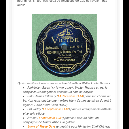
pour dîner. En tout cas, ceux de l'orchestre de Cab ne l'avaient pas
oublié...
Quelques titres à réécouter en prêtant l’oreille à Walter Foots Thomas :
Prohibition Blues
(17 février 1930) : Walter Thomas en est le
compositeur-arrangeur et effectue un solo de baryton.
Saint James Infirmary
(
23 décembre 1930
) pour son chorus au
baryton remarquable que
« même Harry Carney aurait eu du mal à
égaler !
» dixit Steve Voce (1957).
Hot Toddy
(
21 septembre 1932
) pour les arrangements brillants
et le solo véloce.
Avalon
(
4 septembre 1934
) pour son solo de flûte, en
compagnie de Morris White à la guitare.
Some of These Days
(enregistré pour l’émission
Shell Château