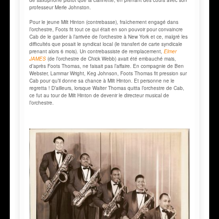
professeur Merle Johnston.
Pour le jeune Milt Hinton (contrebasse), fraîchement engagé dans
l’orchestre, Foots fit tout ce qui était en son pouvoir pour convaincre
Cab de le garder à l’arrivée de l’orchestre à New York et ce, malgré les
difficultés que posait le syndicat local (le transfert de carte syndicale
prenant alors 6 mois). Un contrebassiste de remplacement,
Elmer
JAMES
(de l’orchestre de Chick Webb) avait été embauché mais,
d’après Foots Thomas, ne faisait pas l’affaire. En compagnie de Ben
Webster, Lammar Wright, Keg Johnson, Foots Thomas fit pression sur
Cab pour qu’il donne sa chance à Milt Hinton. Et personne ne le
regretta ! D’ailleurs, lorsque Walter Thomas quitta l’orchestre de Cab,
ce fut au tour de Milt Hinton de devenir le directeur musical de
l’orchestre.