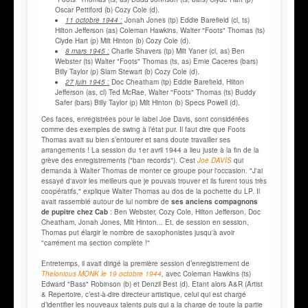
Oscar Pettiford (b) Cozy Cole (d).
11 octobre 1944 :
Jonah Jones (tp) Eddie Barefield (cl, ts)
Hilton Jefferson (as) Coleman Hawkins, Walter "Foots" Thomas (ts)
Clyde Hart (p) Milt Hinton (b) Cozy Cole (d).
8 mars 1945 :
Charlie Shavers (tp) Milt Yaner (cl, as) Ben
Webster (ts) Walter "Foots" Thomas (ts, as) Ernie Caceres (bars)
Billy Taylor (p) Slam Stewart (b) Cozy Cole (d).
27 juin 1945 :
Doc Cheatham (tp) Eddie Barefield, Hilton
Jefferson (as, cl) Ted McRae, Walter "Foots" Thomas (ts) Buddy
Safer (bars) Billy Taylor (p) Milt Hinton (b) Specs Powell (d).
Ces faces, enregistrées pour le label Joe Davis, sont considérées
comme des exemples de swing à l’état pur. Il faut dire que Foots
Thomas avait su bien s’entourer et sans doute travailler ses
arrangements ! La session du 1er avril 1944 a lieu juste à la fin de la
grève des enregistrements ("ban records"). C'est
Joe DAVIS
qui
demanda à Walter Thomas de monter ce groupe pour l'occasion. "J'ai
essayé d'avoir les meilleurs que je pouvais trouver et ils furent tous très
coopératifs," explique Walter Thomas au dos de la pochette du LP. Il
avait rassemblé autour de lui nombre de
ses anciens compagnons
de pupitre chez Cab
: Ben Webster, Cozy Cole, Hilton Jefferson, Doc
Cheatham, Jonah Jones, Milt Hinton... Et, de session en session,
Thomas put élargir le nombre de saxophonistes jusqu'à avoir
"carrément ma section complète !"
Entretemps, il avait dirigé la première session d’enregistrement de
Thelonious MONK le 19 octobre 1944
,
avec Coleman Hawkins (ts)
Edward "Bass" Robinson (b) et Denzil Best (d). Etant alors A&R (Artist
& Repertoire, c’est-à-dire directeur artistique, celui qui est chargé
d’identifier les nouveaux talents puis qui a la charge de toute la partie