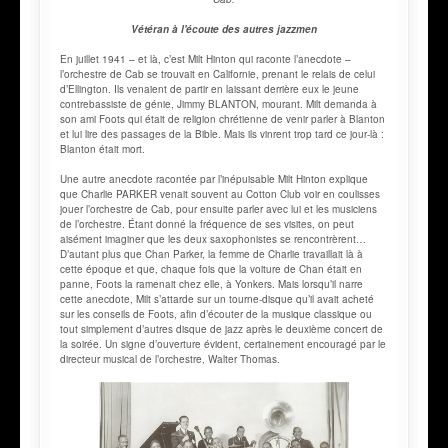
Vétéran à l'écoute des autres jazzmen
En juillet 1941 – et là, c’est Milt Hinton qui raconte l’anecdote –
l’orchestre de Cab se trouvait en Californie, prenant le relais de celui
d’Ellington. Ils venaient de partir en laissant derrière eux le jeune
contrebassiste de génie, Jimmy BLANTON, mourant. Milt demanda à
son ami Foots qui était de religion chrétienne de venir parler à Blanton
et lui lire des passages de la Bible. Mais ils vinrent trop tard ce jour-là :
Blanton était mort.
Une autre anecdote racontée par l’inépuisable Milt Hinton explique
que Charlie PARKER venait souvent au Cotton Club voir en coulisses
jouer l’orchestre de Cab, pour ensuite parler avec lui et les musiciens
de l’orchestre. Étant donné la fréquence de ses visites, on peut
aisément imaginer que les deux saxophonistes se rencontrèrent…
D’autant plus que Chan Parker, la femme de Charlie travaillait là à
cette époque et que, chaque fois que la voiture de Chan était en
panne, Foots la ramenait chez elle, à Yonkers. Mais lorsqu’il narre
cette anecdote, Milt s’attarde sur un tourne-disque qu’il avait acheté
sur les conseils de Foots, afin d’écouter de la musique classique ou
tout simplement d’autres disque de jazz après le deuxième concert de
la soirée. Un signe d’ouverture évident, certainement encouragé par le
directeur musical de l’orchestre, Walter Thomas.