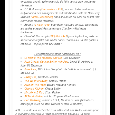
en janvier 1936) : splendide solo de flûte vers la 23e minute de
l’émission.
F.D.R. Jones
(
2 novembre 1938
) pour son traitement assez
hollywoodien des arrangements qui valorisent le solo de Chu Berry
(d’après
Loren Schoenberg
dans ses notes du livret du coffret
Chu
Berry
chez
Mosaic Records
).
Boog It
(
8 mars 1940
) pour deux mesures de solo, sans doute
les seules enregistrées tandis que Chu Berry était dans
l’orchestre.
Chant of The Jungle
(
27 juillet 1942
) pour le plus long solo de
sax ténor enregistré par Walter Foots Thomas sur un titre qui fut à
l'époque… rejeté par la
Columbia
!
Renseignements issus notamment de :
Of Minnie The Moocher and Me
, Cab Calloway
Jazz Greats, Getting Better With Age
, Lowell D. Holmes et
John W. Thomson
Bass Line
, Milt Hinton
(1re photo de l'article, notamment : (c)
Milt Hinton)
Swing Era
, Gunther Schuller
The World of Swing
, Stanley Dance
Jazz on The River,
William Howland Kenney
Cleora’s Kitchen
, Cleora Butler
My Life in E-Flat,
Chan Parker
All Music Guide
, article d'Eugene Chadbourne
Cab Calloway
, volumes 1 et 2,
Masters of Jazz
(indications
discographiques de Marc Richard et Dan Vernhettes)
N.B. : Je reste à la recherche d’un article écrit par Walter Thomas pour
le magazine britannique
Rhythm
(novembre 1946) sur un autre