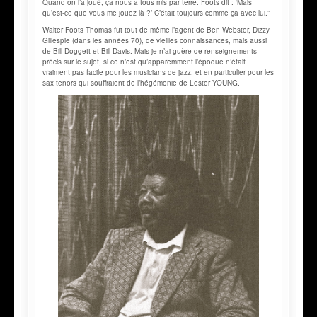
Quand on l’a joué, ça nous a tous mis par terre. Foots dit : ‘Mais
qu’est-ce que vous me jouez là ?’ C’était toujours comme ça avec lui.”
Walter Foots Thomas fut tout de même l’agent de Ben Webster, Dizzy
Gillespie (dans les années 70), de vieilles connaissances, mais aussi
de Bill Doggett et Bill Davis. Mais je n’ai guère de renseignements
précis sur le sujet, si ce n’est qu’apparemment l’époque n’était
vraiment pas facile pour les musicians de jazz, et en particulier pour les
sax tenors qui souffraient de l’hégémonie de Lester YOUNG.