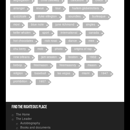
arranger
revue
tour
harlem globetrotters
quizzicale
duke ellington
soundies
burlesque
movi
blue note
june richmond
singles
keller whalen
sport
international
canada
hot chocolates
nick rossi
dance
mee
chu berry
mob
photo
origins of rap
new orleans
jam session
boston
1932
bebop
freemason
freemasonry
mason
religion
baseball
las vegas
miami
1947
prohibition
1957
Find the righteous place
The Home
The Leader
Autobiography
Books and documents