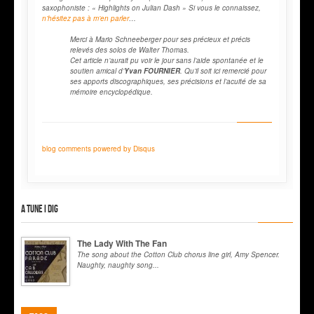
saxophoniste :
« Highlights on Julian Dash »
Si vous le connaissez,
n’hésitez pas à m’en parler
…
Merci à Mario Schneeberger pour ses précieux et précis
relevés des solos de Walter Thomas.
Cet article n’aurait pu voir le jour sans l’aide spontanée et le
soutien amical d’
Yvan FOURNIER
. Qu’il soit ici remercié pour
ses apports discographiques, ses précisions et l’acuité de sa
mémoire encyclopédique.
blog comments powered by
Disqus
A tune I dig
The Lady With The Fan
The song about the Cotton Club chorus line girl, Amy Spencer.
Naughty, naughty song...