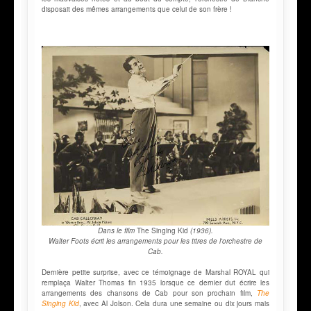
disposait des mêmes arrangements que celui de son frère !
Dans le film
The Singing Kid
(1936).
Walter Foots écrit les arrangements pour les titres de l'orchestre de
Cab.
Dernière petite surprise, avec ce témoignage de Marshal ROYAL qui
remplaça Walter Thomas fin 1935 lorsque ce dernier dut écrire les
arrangements des chansons de Cab pour son prochain film,
The
Singing Kid
, avec Al Jolson. Cela dura une semaine ou dix jours mais