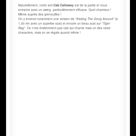
Naturellement, notre ami
Cab Calloway
est de la partie et nous
entraîne avec un swing particulièrement efficace. Quel charmeur !
Même auprès des grenouilles !
On y entend notamment une version de
"Kicking The Gong Around"
(à
1,30 mn avec un superbe scat) et encore un beau scat sur
"Tiger
Rag".
Ce n'est évidemment pas cab qui chante mais un des voice
characters, mais on se régale quand même !