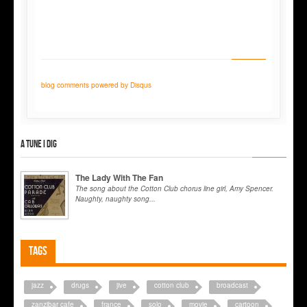
blog comments powered by
Disqus
A tune I dig
The Lady With The Fan
The song about the Cotton Club chorus line girl, Amy Spencer.
Naughty, naughty song...
Tags
jazz
drugs
jive
cotton club
broadcast
zanzibar cafe
france
solo
movie
cartoon