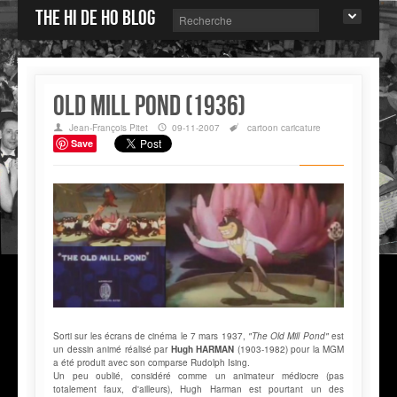
The Hi de Ho blog
Old Mill Pond (1936)
Jean-François Pitet
09-11-2007
cartoon
caricature
Save
Sorti sur les écrans de cinéma le 7 mars 1937,
"The Old Mill Pond"
est
un dessin animé réalisé par
Hugh HARMAN
(1903-1982) pour la MGM
a été produit avec son comparse Rudolph Ising.
Un peu oublié, considéré comme un animateur médiocre (pas
totalement faux, d'ailleurs), Hugh Harman est pourtant un des