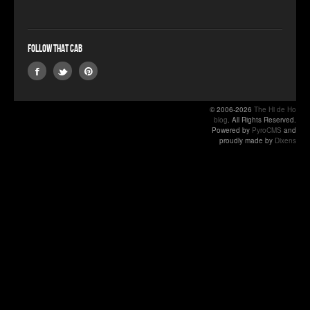
Follow that Cab
© 2006-2026
The Hi de Ho
blog
. All Rights Reserved.
Powered by
PyroCMS
and
proudly made by
Dixens