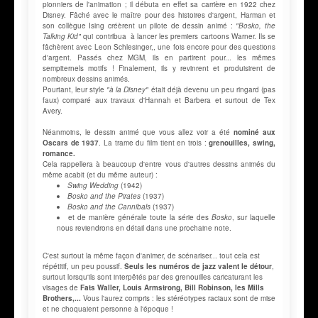
pionniers de l'animation ; il débuta en effet sa carrière en 1922 chez
Disney. Fâché avec le maître pour des histoires d'argent, Harman et
son collègue Ising créèrent un pilote de dessin animé :
"Bosko, the
Talking Kid"
qui contribua à lancer les premiers cartoons Warner. Ils se
fâchèrent avec Leon Schlesinger,, une fois encore pour des questions
d'argent. Passés chez MGM, ils en partirent pour... les mêmes
sempiternels motifs ! Finalement, ils y revinrent et produisirent de
nombreux dessins animés.
Pourtant, leur style
"à la Disney"
était déjà devenu un peu ringard (pas
faux) comparé aux travaux d'Hannah et Barbera et surtout de Tex
Avery.
Néanmoins, le dessin animé que vous allez voir a été
nominé aux
Oscars de 1937
. La trame du film tient en trois :
grenouilles, swing,
romance.
Cela rappellera à beaucoup d'entre vous d'autres dessins animés du
même acabit (et du même auteur) :
Swing Wedding
(1942)
Bosko and the Pirates
(1937)
Bosko and the Cannibals
(1937)
et de manière générale toute la série des
Bosko
, sur laquelle
nous reviendrons en détail dans une prochaine note.
C'est surtout la même façon d'animer, de scénariser... tout cela est
répétitif, un peu poussif.
Seuls les numéros de jazz valent le détour
,
surtout lorsqu'ils sont interpêtés par des grenouilles caricaturant les
visages de
Fats Waller, Louis Armstrong, Bill Robinson, les Mills
Brothers,...
Vous l'aurez compris : les stéréotypes raciaux sont de mise
et ne choquaient personne à l'époque !