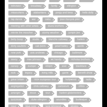
television
broadway
family
ellington
missourians
alabamians
porgy and bess
hello dolly
tap dance
war
cabu
jean-françois pitet
meeting with other artists
blues brothers
minnie the moocher
stormy weather
jumpin jive
betty boop
studio
blanche calloway
harlem
dotty saulters
cab jivers
pearl bailey
apollo
new york
avis andrews
chicago
baltimore
savoy
mae johnson
wc handy
nicholas brothers
canary
europe
45rpm
scat
blackface
rock
legacy
irving mills
game
benefit show
great britain
1934 european tour
hollywood
radio
segregation
chris calloway
caricature
critics
arranger
revue
tour
harlem globetrotters
quizzicale
duke ellington
soundies
burlesque
movi
blue note
june richmond
singles