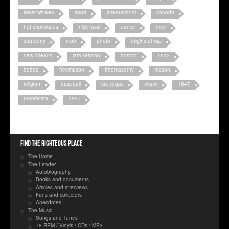
keller whalen
sport
international
canada
hot chocolates
nick rossi
dance
mee
chu berry
mob
photo
origins of rap
new orleans
jam session
boston
1932
bebop
freemason
freemasonry
mason
religion
baseball
las vegas
miami
1947
prohibition
1957
Find the righteous place
The Home
The Leader
Autobiography
Books and documents
Articles and interviews
Fans and collectors
Anecdotes
The Music
Songs and Tunes
78 RPM / Vinyls / CDs / MP3