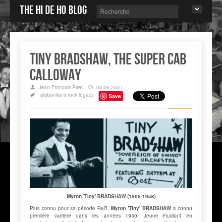
The Hi de Ho blog
Tiny BRADSHAW, the Super Cab
Calloway
Jean-François Pitet
03-06-2007
alabamians
rock
legacy
Save
Myron 'Tiny' BRADSHAW (1905-1958)
Plus connu pour sa période R&B,
Myron 'Tiny' BRADSHAW
a connu
première carrière dans les années 1930. Jeune étudiant en