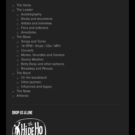
The Home
The Leader
Autobiography
Books and documents
Articles and interviews
Fans and collectors
Anecdotes
The Music
Songs and Tunes
78 RPM / Vinyls / CDs / MP3
Concerts
Movies, Soundies and Cameos
Stormy Weather
Betty Boop and other cartoons
Broadway and Revues
The Band
On the bandstand
Other jazzmen
Influences and legacy
The News
Almanac
Drop us a line