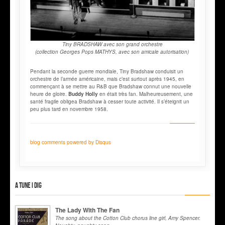
Tiny BRADSHAW avec son grand orchestre
(collection Georges Pops MATHYS, avec son amicale autorisation)
Pendant la seconde guerre mondiale, Tiny Bradshaw conduisit un
orchestre de l’armée américaine, mais c’est surtout après 1945, en
commençant à se mettre au R&B que Bradshaw connut une nouvelle
heure de gloire.
Buddy Holly
en était très fan. Malheureusement, une
santé fragile obligea Bradshaw à cesser toute activité. Il s’éteignit un
peu plus tard en novembre 1958.
blog comments powered by
Disqus
A tune I dig
The Lady With The Fan
The song about the Cotton Club chorus line girl, Amy Spencer.