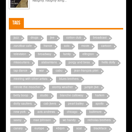
Naughty, naughty song...
Tags
jazz
drugs
jive
cotton club
broadcast
zanzibar cafe
france
solo
movie
cartoon
television
broadway
family
ellington
missourians
alabamians
porgy and bess
hello dolly
tap dance
war
cabu
jean-françois pitet
meeting with other artists
blues brothers
minnie the moocher
stormy weather
jumpin jive
betty boop
studio
blanche calloway
harlem
dotty saulters
cab jivers
pearl bailey
apollo
new york
avis andrews
chicago
baltimore
savoy
mae johnson
wc handy
nicholas brothers
canary
europe
45rpm
scat
blackface