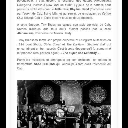
psychologie, il était devenu le chanteur des
Horace Henderson’s
Collegians
. Installé à New York en 1932, il y joua de la batterie pour
plusieurs orchestres dont le
Mills Blue Rhythm Band
(l’orchestre créé
par l’agent de Cab, Irving Mills, et qui servait de remplaçant au
Cotton
Club
lorsque Cab et Duke étaient tous les deux absents).
À cette époque, Tiny Bradshaw calqua son style sur celui de Cab.
Notons d’ailleurs que tous deux étaient passés par la case
Alabamians
,
l’orchestre de Marion Hardy.
Tinny Bradshaw forma son propre orchestre et enregistra huits titres en
1934 dont
Shout, Sister Shout
et
The Darktown Strutters' Ball
qui
rencontrèrent un bon succès. C’est à cette époque qu’il fut surnommé
(et proposé ainsi par son agent)
« The super Cab Calloway ».
Parmi les musiciens et arrangeurs de son orchestre, on notera le
trompettiste
Shad COLLINS
qui jouera plus tard dans l’orchestre de
Cab.