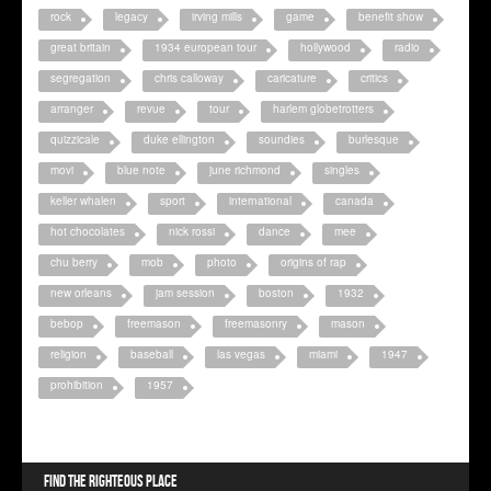
rock
legacy
irving mills
game
benefit show
great britain
1934 european tour
hollywood
radio
segregation
chris calloway
caricature
critics
arranger
revue
tour
harlem globetrotters
quizzicale
duke ellington
soundies
burlesque
movi
blue note
june richmond
singles
keller whalen
sport
international
canada
hot chocolates
nick rossi
dance
mee
chu berry
mob
photo
origins of rap
new orleans
jam session
boston
1932
bebop
freemason
freemasonry
mason
religion
baseball
las vegas
miami
1947
prohibition
1957
Find the righteous place