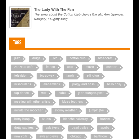
The Lady With The Fan
The song about the Cotton Club chorus line girl, Amy Spencer.
Naughty, naughty song...
Tags
jazz
drugs
jive
cotton club
broadcast
zanzibar cafe
france
solo
movie
cartoon
television
broadway
family
ellington
missourians
alabamians
porgy and bess
hello dolly
tap dance
war
cabu
jean-françois pitet
meeting with other artists
blues brothers
minnie the moocher
stormy weather
jumpin jive
betty boop
studio
blanche calloway
harlem
dotty saulters
cab jivers
pearl bailey
apollo
new york
avis andrews
chicago
baltimore