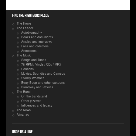
Find the righteous place
The Home
The Leader
Autobiography
Books and documents
Articles and interviews
Fans and collectors
Anecdotes
The Music
Songs and Tunes
78 RPM / Vinyls / CDs / MP3
Concerts
Movies, Soundies and Cameos
Stormy Weather
Betty Boop and other cartoons
Broadway and Revues
The Band
On the bandstand
Other jazzmen
Influences and legacy
The News
Almanac
Drop us a line