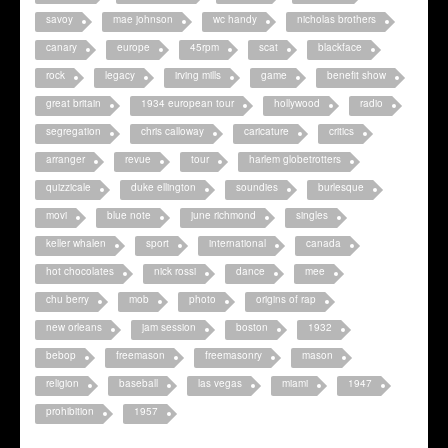
savoy
mae johnson
wc handy
nicholas brothers
canary
europe
45rpm
scat
blackface
rock
legacy
irving mills
game
benefit show
great britain
1934 european tour
hollywood
radio
segregation
chris calloway
caricature
critics
arranger
revue
tour
harlem globetrotters
quizzicale
duke ellington
soundies
burlesque
movi
blue note
june richmond
singles
keller whalen
sport
international
canada
hot chocolates
nick rossi
dance
mee
chu berry
mob
photo
origins of rap
new orleans
jam session
boston
1932
bebop
freemason
freemasonry
mason
religion
baseball
las vegas
miami
1947
prohibition
1957