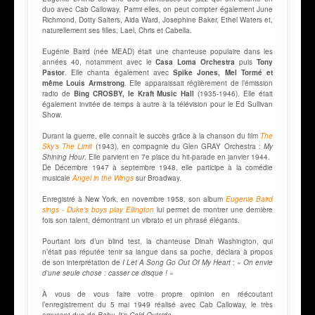
duo avec Cab Calloway. Parmi elles, on peut compter également June
Richmond, Dotty Salters, Aida Ward, Josephine Baker, Ethel Waters et,
naturellement ses filles, Lael, Chris et Cabella.
Eugénie Baird (née MEAD) était une chanteuse populaire dans les
années 40, notamment avec le
Casa Loma Orchestra
puis
Tony
Pastor
. Elle chanta également avec
Spike Jones, Mel Tormé et
même Louis Armstrong
. Elle apparaissait réglièrement de l’émission
radio de
Bing CROSBY, le Kraft Music Hall
(1935-1946). Elle était
également invitée de temps à autre à la télévision pour le Ed Sullivan
Show.
Durant la guerre, elle connaît le succès grâce à la chanson du film
The
Sky’s The Limit
(1943), en compagnie du Glen GRAY Orchestra :
My
Shining Hour
. Elle parvient en 7e place du hit-parade en janvier 1944.
De Décembre 1947 à septembre 1948, elle participe à la comédie
musicale
Angel in the Wings
sur Broadway.
Enregistré à New York, en novembre 1958, son album
Eugenie Baird
sings - Duke's boys play Ellington
lui permet de montrer une dernière
fois son talent, démontrant un vibrato et un phrasé élégants.
Pourtant lors d’un blind test, la chanteuse Dinah Washington, qui
n’était pas réputée tenir sa langue dans sa poche, déclara à propos
de son interprétation de
I Let A Song Go Out Of My Heart
:
« On envie
d’une seule chose : casser ce disque ! »
À vous de vous faire votre propre opinion en réécoutant
l’enregistrement du 5 mai 1949 réalisé avec Cab Calloway, le très
amusant duo de
Baby, It’s Cold Outside
.