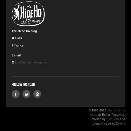
The Hi de Ho blog
Paris
France
E-mail
jfp@thehidehoblog.com
Follow that Cab
© 2006-2026
The Hi de Ho
blog
. All Rights Reserved.
Powered by
PyroCMS
and
proudly made by
Dixens