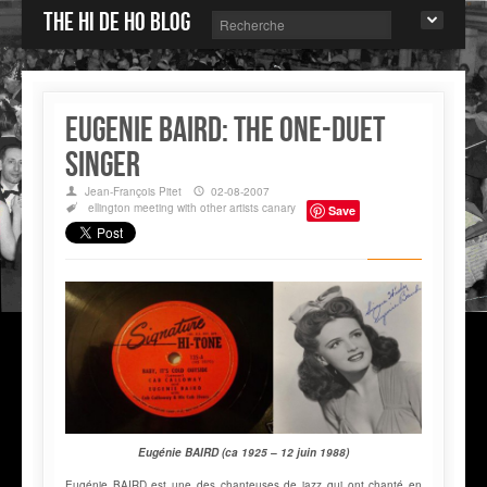
The Hi de Ho blog
Eugenie BAIRD: the one-duet
singer
Jean-François Pitet
02-08-2007
ellington
meeting with other artists
canary
Save
Eugénie BAIRD (ca 1925 – 12 juin 1988)
Eugénie BAIRD est une des chanteuses de jazz qui ont chanté en