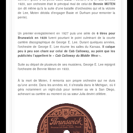
1920, son orchestre était le principal rival de celui de
Bennie MOTEN
(on dit même qu’à la suite d’une bataille d’orchestres qui vit la victoire
de Lee, Moten décida d’engager Basie et Durham pour remonter la
pente).
Un premier enregistrement en 1927 puis une série de
6 titres pour
Brunswick en 1929
furent pourtant le point culminant de la courte
carrière discographique de George E. Lee. Durant quelques années,
l’orchestre de George E. Lee écume les salles du Kansas.
Il calque
peu à peu son chant sur celui de Cab Calloway, au point que les
publicités l’appellent le
« Cab Calloway du Middle West ».
Suite au départ de plusieurs de ses musiciens, George E. Lee rejoignit
l’orchestre de Bennie Moten en 1933.
À la mort de Moten, il remonta son propre orchestre qui ne dura
qu’une année. Dans les années 40, il s’installa dans le Michigan, où il
géra notamment un night-club pour terminer sa vie à San Diego,
achevant sa carrière au moment où sa sœur Julia devint célèbre.