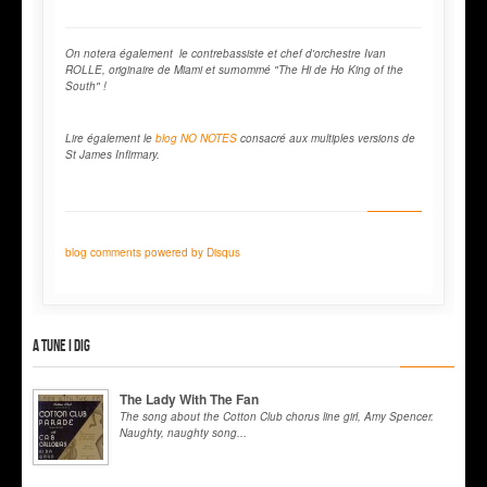
On notera également le contrebassiste et chef d'orchestre Ivan
ROLLE, originaire de Miami et surnommé "The Hi de Ho King of the
South" !
Lire également le
blog NO NOTES
consacré aux multiples versions de
St James Infirmary.
blog comments powered by
Disqus
A tune I dig
The Lady With The Fan
The song about the Cotton Club chorus line girl, Amy Spencer.
Naughty, naughty song...