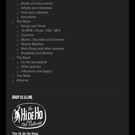
Books and documents
Articles and interviews
Fans and collectors
Anecdotes
The Music
Songs and Tunes
78 RPM / Vinyls / CDs / MP3
Concerts
Movies, Soundies and Cameos
Stormy Weather
Betty Boop and other cartoons
Broadway and Revues
The Band
On the bandstand
Other jazzmen
Influences and legacy
The News
Almanac
Drop us a line
The Hi de Ho blog