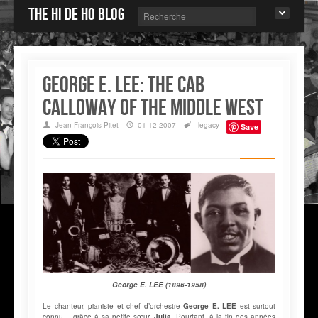
The Hi de Ho blog
George E. LEE: the Cab
Calloway of the Middle West
Jean-François Pitet
01-12-2007
legacy
Save
George E. LEE (1896-1958)
Le chanteur, pianiste et chef d’orchestre
George E. LEE
est surtout
connu… grâce à sa petite sœur,
Julia
. Pourtant, à la fin des années