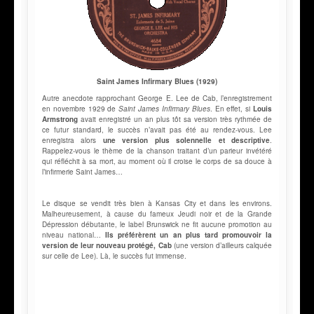
Saint James Infirmary Blues (1929)
Autre anecdote rapprochant George E. Lee de Cab, l’enregistrement
en novembre 1929 de
Saint James Infirmary Blues
. En effet, si
Louis
Armstrong
avait enregistré un an plus tôt sa version très rythmée de
ce futur standard, le succès n’avait pas été au rendez-vous. Lee
enregistra alors
une version plus solennelle et descriptive
.
Rappelez-vous le thème de la chanson traitant d’un parieur invétéré
qui réfléchit à sa mort, au moment où il croise le corps de sa douce à
l’infirmerie Saint James…
Le disque se vendit très bien à Kansas City et dans les environs.
Malheureusement, à cause du fameux Jeudi noir et de la Grande
Dépression débutante, le label Brunswick ne fit aucune promotion au
niveau national…
Ils préférèrent un an plus tard promouvoir la
version de leur nouveau protégé, Cab
(une version d’ailleurs calquée
sur celle de Lee). Là, le succès fut immense.