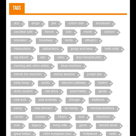
Tags
jazz
drugs
jive
cotton club
broadcast
zanzibar cafe
france
solo
movie
cartoon
television
broadway
family
ellington
missourians
alabamians
porgy and bess
hello dolly
tap dance
war
cabu
jean-françois pitet
meeting with other artists
blues brothers
minnie the moocher
stormy weather
jumpin jive
betty boop
studio
blanche calloway
harlem
dotty saulters
cab jivers
pearl bailey
apollo
new york
avis andrews
chicago
baltimore
savoy
mae johnson
wc handy
nicholas brothers
canary
europe
45rpm
scat
blackface
rock
legacy
irving mills
game
benefit show
great britain
1934 european tour
hollywood
radio