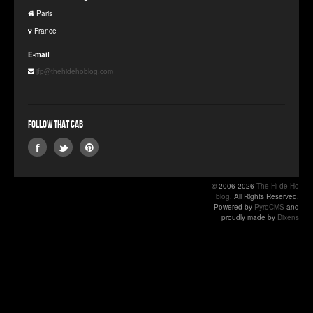
Paris
France
E-mail
jfp@thehidehoblog.com
Follow that Cab
© 2006-2026
The Hi de Ho
blog
. All Rights Reserved.
Powered by
PyroCMS
and
proudly made by
Dixens