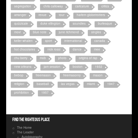
segregation
chris calloway
caricature
critics
arranger
revue
tour
harlem globetrotters
quizzicale
duke ellington
soundies
burlesque
movi
blue note
june richmond
singles
keller whalen
sport
international
canada
hot chocolates
nick rossi
dance
mee
chu berry
mob
photo
origins of rap
new orleans
jam session
boston
1932
bebop
freemason
freemasonry
mason
religion
baseball
las vegas
miami
1947
prohibition
1957
Find the righteous place
The Home
The Leader
Autobiography