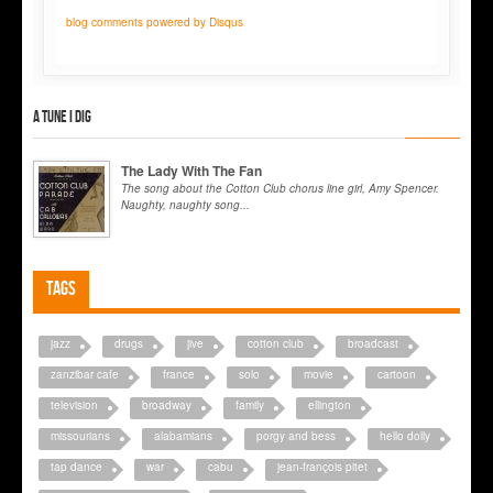
blog comments powered by
Disqus
A tune I dig
The Lady With The Fan
The song about the Cotton Club chorus line girl, Amy Spencer.
Naughty, naughty song...
Tags
jazz
drugs
jive
cotton club
broadcast
zanzibar cafe
france
solo
movie
cartoon
television
broadway
family
ellington
missourians
alabamians
porgy and bess
hello dolly
tap dance
war
cabu
jean-françois pitet