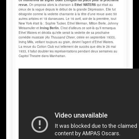
revue.
On proposa alors la chanson à
Ethel WATERS
qui était au
creux de la vague depuis le début de la grande Dépression. Elle fut
désignée comme la vedette chantante à la tête d’une revue avec 50
autres artistes et 18 danseuses. Le 16 avril, soir de la première, tout
New York était là : Sophie Tucker, Ethel Merman, Milton Berle, Johnny
Weissmuller et
Irving Berlin
. C’est d’ailleurs ce soir-là qu’il remarqua
Ethel Waters et décida qu’elle serait la vedette de sa prochaine
comédie musicale (
As Thousand Cheer
, créée en septembre 1933).
Irving Mills, veillant toujours au grain, devint l’agent d’Ethel Waters.
La revue du Cotton Club eut tellement de succès que dès le 26 mai
1933, il fallut doubler les représentations pendant deux semaines au
Capitol Theatre dans Manhattan.