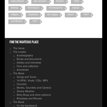
new orleans
jam session
boston
1932
bebop
freemason
freemasonry
mason
religion
baseball
las vegas
miami
1947
prohibition
1957
Find the righteous place
The Home
The Leader
Autobiography
Books and documents
Articles and interviews
Fans and collectors
Anecdotes
The Music
Songs and Tunes
78 RPM / Vinyls / CDs / MP3
Concerts
Movies, Soundies and Cameos
Stormy Weather
Betty Boop and other cartoons
Broadway and Revues
The Band
On the bandstand