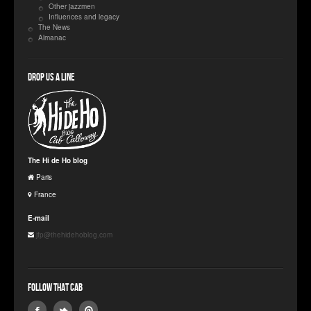
Other jazzmen
Influences and legacy
The News
Almanac
Drop us a line
The Hi de Ho blog
Paris
France
E-mail
jfp@thehidehoblog.com
Follow that Cab