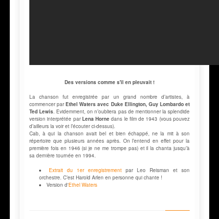
Des versions comme s'il en pleuvait !
La chanson fut enregistrée par un grand nombre d’artistes, à
commencer par
Ethel Waters avec Duke Ellington, Guy Lombardo et
Ted Lewis
. Evidemment, on n’oubliera pas de mentionner la splendide
version interprétée par
Lena Horne
dans le film de 1943 (vous pouvez
d’ailleurs la voir et l’écouter ci-dessus).
Cab, à qui la chanson avait bel et bien échappé, ne la mit à son
répertoire que plusieurs années après. On l’entend en effet pour la
première fois en 1946 (si je ne me trompe pas) et il la chanta jusqu’à
sa dernière tournée en 1994.
Extrait du 1er enregistrement
par Leo Reisman et son
orchestre. C’est Harold Arlen en personne qui chante !
Version d'
Ethel Waters