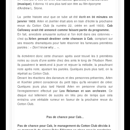
(musique)
, il donna 10 ans plus tard son titre au film éponyme
d’Andrew L. Stone.
La petite histoire veut que ce tube ait été
écrit en 30 minutes en
janvier 1933
. Arlen et Joehler était alors en train d’écrire la prochaine
revue du Cotton Club (la numéro 22, créée en avril 1933).
Cab
Calloway avait été annoncé comme faisant partie du programme.
En fait, anecdote amusante surtout si l’on écrit dans ces colonnes –
c’est qu’
Arlen pensait destiner cette chanson à Cab
, comptant sur
ses ressorts dramatiques pour faire résonner les fameuses premières
paroles :
« Don’t know why… ».
Ils écrivèrent donc cette chanson après avoir trouvé les 3 premières
notes au cours d’une soirée chez des amis le long de l’Hudson River.
Ils passèrent le week-end à jouer et rejouer la mélodie, la peaufinant
note après note, ajustant les paroles. Quelques jours plus tard, on la
répétait au Cotton Club.
Devant les réactions des danseurs et des personnes présentes, Arlen
et Koehler prirent conscience du petit bijou qu’ils venaient de créer.
Quelques jours plus tard Harold Arlen en personne chanta sur
l’enregistrement effectué par
Leo Reisman et son orchestre
. Ce
disque eut tellement de succès en très peu de temps que cela
entraîna une véritable rumeur en faveur de la prochaine revue du
Cotton Club.
Pas de chance pour Cab...
Pas de chance pour Cab, le management du Cotton Club décida à
ce moment-là de signer Duke Ellington sa place pour la prochaine