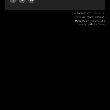
© 2006-2026
The Hi de Ho
blog
. All Rights Reserved.
Powered by
PyroCMS
and
proudly made by
Dixens