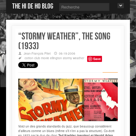
The Hi de Ho blog
“Stormy Weather”, the song
(1933)
Jean-François Pitet
06-19-2006
cotton club
movie
ellington
stormy weather
Save
Voici un des grands standards du jazz, que beaucoup considèrent
d’ailleurs comme un blues (même s’il n’en a pas la structure). Co-écrit
en 1933 par le duo de choc
Ted Koehler (paroles) et Harold Arlen