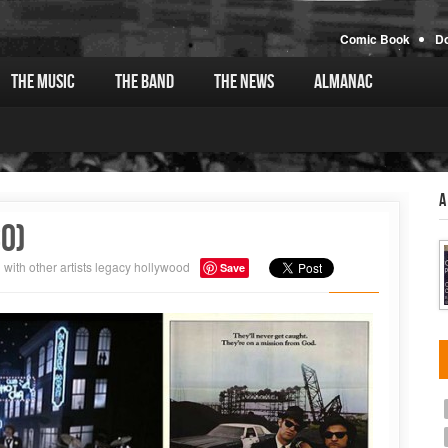
Comic Book
D
The Music
The Band
The News
Almanac
A
0)
with other artists
legacy
hollywood
Save