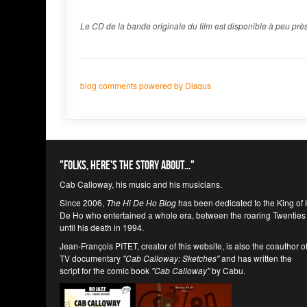
Le CD de la bande originale du film est disponible à peu près p
blog comments powered by
Disqus
"Folks, here's the story about..."
Cab Calloway, his music and his musicians.
Since 2006,
The Hi De Ho Blog
has been dedicated to the King of 
De Ho who entertained a whole era, between the roaring Twenties
until his death in 1994.
Jean-François PITET, creator of this website, is also the coauthor o
TV documentary
"Cab Calloway: Sketches"
and has written the
script for the comic book
"Cab Calloway"
by Cabu.