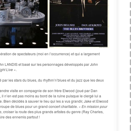
nération de spectateurs (moi en l’occurrence) et qui a largement
John LANDIS et basé sur les personnages développés par John
ght Live »
.
é par les stars du blues, du rhythm’n’blues et du jazz que les deux
 rendre visite en compagnie de son frère Elwood (joué par Dan
il n’en est pas moins au bord de la ruine puisque le clergé lui a
e. Bien décidés à sauver le lieu qui les a vus grandir, Jake et Elwood
roupe de blues pour un grand concert charitable.
« En mission pour
nde, croiser la route des plus grands artistes du genre (Ray Charles,
aire des ennemis partout !