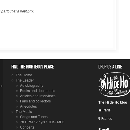
artout et à petit prix.
Find the righteous place
Drop us a line
The Home
The Leader
Autobiography
Hi
Books and documents
Articles and interviews
Fans and collectors
The Hi de Ho blog
f
Anecdotes
Paris
The Music
Songs and Tunes
France
78 RPM / Vinyls / CDs / MP3
Concerts
E-mail