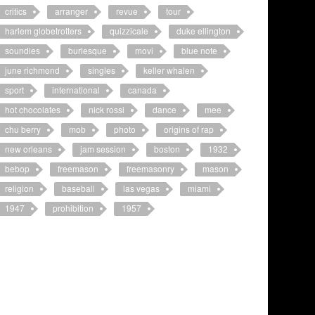
critics
arranger
revue
tour
harlem globetrotters
quizzicale
duke ellington
soundies
burlesque
movi
blue note
june richmond
singles
keller whalen
sport
international
canada
hot chocolates
nick rossi
dance
mee
chu berry
mob
photo
origins of rap
new orleans
jam session
boston
1932
bebop
freemason
freemasonry
mason
religion
baseball
las vegas
miami
1947
prohibition
1957