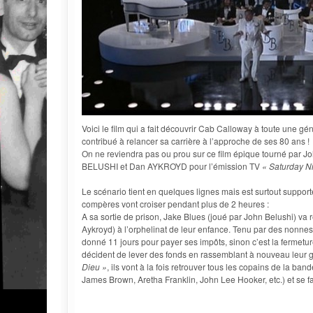
Voici le film qui a fait découvrir Cab Calloway à toute une gé
contribué à relancer sa carrière à l’approche de ses 80 ans !
On ne reviendra pas ou prou sur ce film épique tourné par 
BELUSHI et Dan AYKROYD pour l’émission TV
« Saturday Ni
Le scénario tient en quelques lignes mais est surtout support
compères vont croiser pendant plus de 2 heures :
A sa sortie de prison, Jake Blues (joué par John Belushi) va
Aykroyd) à l’orphelinat de leur enfance. Tenu par des nonnes, 
donné 11 jours pour payer ses impôts, sinon c’est la fermetur
décident de lever des fonds en rassemblant à nouveau leur g
Dieu »
, ils vont à la fois retrouver tous les copains de la ba
James Brown, Aretha Franklin, John Lee Hooker, etc.) et se f