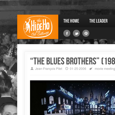
The Home
The Leader
“The Blues Brothers” (198
Jean-François Pitet
01-25-2006
movie
meeting 