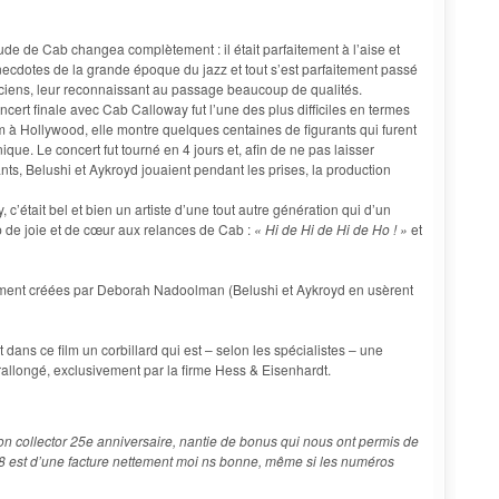
itude de Cab changea complètement : il était parfaitement à l’aise et
necdotes de la grande époque du jazz et tout s’est parfaitement passé
siciens, leur reconnaissant au passage beaucoup de qualités.
oncert finale avec Cab Calloway fut l’une des plus difficiles en termes
m à Hollywood, elle montre quelques centaines de figurants qui furent
ue. Le concert fut tourné en 4 jours et, afin de ne pas laisser
ts, Belushi et Aykroyd jouaient pendant les prises, la production
’était bel et bien un artiste d’une tout autre génération qui d’un
up de joie et de cœur aux relances de Cab :
« Hi de Hi de Hi de Ho ! »
et
lement créées par Deborah Nadoolman (Belushi et Aykroyd en usèrent
 dans ce film un corbillard qui est – selon les spécialistes – une
rallongé, exclusivement par la firme Hess & Eisenhardt.
on collector 25e anniversaire, nantie de bonus qui nous ont permis de
98 est d’une facture nettement moi ns bonne, même si les numéros