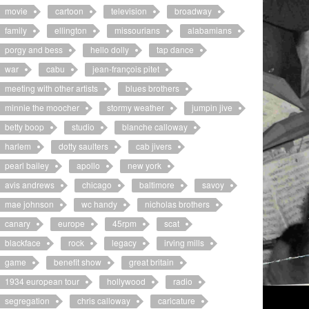
movie
cartoon
television
broadway
family
ellington
missourians
alabamians
porgy and bess
hello dolly
tap dance
war
cabu
jean-françois pitet
meeting with other artists
blues brothers
minnie the moocher
stormy weather
jumpin jive
betty boop
studio
blanche calloway
harlem
dotty saulters
cab jivers
pearl bailey
apollo
new york
avis andrews
chicago
baltimore
savoy
mae johnson
wc handy
nicholas brothers
canary
europe
45rpm
scat
blackface
rock
legacy
irving mills
game
benefit show
great britain
1934 european tour
hollywood
radio
segregation
chris calloway
caricature