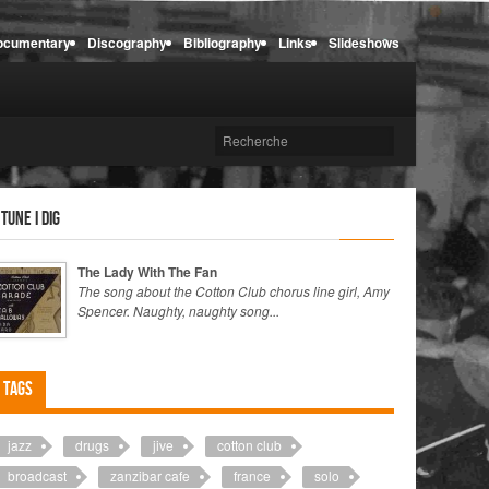
ocumentary
Discography
Bibliography
Links
Slideshows
 tune I dig
The Lady With The Fan
The song about the Cotton Club chorus line girl, Amy
Spencer. Naughty, naughty song...
Tags
jazz
drugs
jive
cotton club
broadcast
zanzibar cafe
france
solo