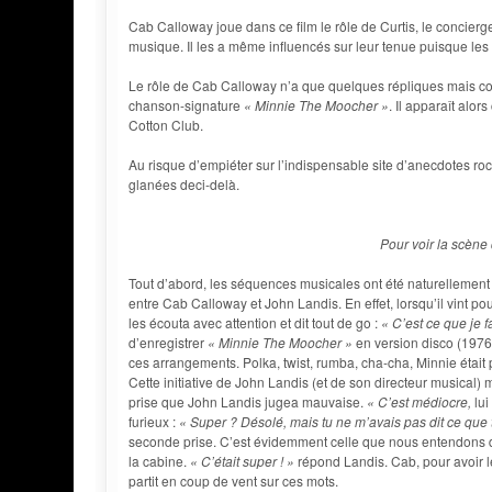
Cab Calloway joue dans ce film le rôle de Curtis, le concierge 
musique. Il les a même influencés sur leur tenue puisque les
Le rôle de Cab Calloway n’a que quelques répliques mais co
chanson-signature
« Minnie The Moocher »
. Il apparaît al
Cotton Club.
Au risque d’empiéter sur l’indispensable site d’anecdotes ro
glanées deci-delà.
Pour voir la scène d
Tout d’abord, les séquences musicales ont été naturellemen
entre Cab Calloway et John Landis. En effet, lorsqu’il vint pou
les écouta avec attention et dit tout de go :
« C’est ce que je fa
d’enregistrer
« Minnie The Moocher »
en version disco (1976 
ces arrangements. Polka, twist, rumba, cha-cha, Minnie était 
Cette initiative de John Landis (et de son directeur musical) m
prise que John Landis jugea mauvaise.
« C’est médiocre,
lui
furieux :
« Super ? Désolé, mais tu ne m’avais pas dit ce que t
seconde prise. C’est évidemment celle que nous entendons d
la cabine.
« C’était super ! »
répond Landis. Cab, pour avoir le
partit en coup de vent sur ces mots.