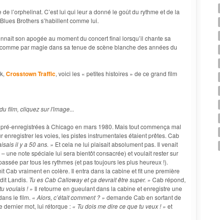
de l’orphelinat. C’est lui qui leur a donné le goût du rythme et de la
 Blues Brothers s’habillent comme lui.
nnaît son apogée au moment du concert final lorsqu’il chante sa
ors comme par magie dans sa tenue de scène blanche des années du
ck,
Crosstown Traffic
, voici les « petites histoires » de ce grand film
u film, cliquez sur l'image...
t pré-enregistrées à Chicago en mars 1980. Mais tout commença mal
r enregistrer les voies, les pistes instrumentales étaient prêtes. Cab
isais il y a 50 ans. »
Et cela ne lui plaisait absolument pas. Il venait
– une note spéciale lui sera bientôt consacrée) et voulait rester sur
passée par tous les rythmes (et pas toujours les plus heureux !).
it Cab vraiment en colère. Il entra dans la cabine et fit une première
 dit Landis.
Tu es Cab Calloway et ça devrait être super. »
Cab répond,
u voulais ! »
Il retourne en gueulant dans la cabine et enregistre une
ans le film.
« Alors, c’était comment ? »
demande Cab en sortant de
 dernier mot, lui rétorque :
« Tu dois me dire ce que tu veux ! »
et