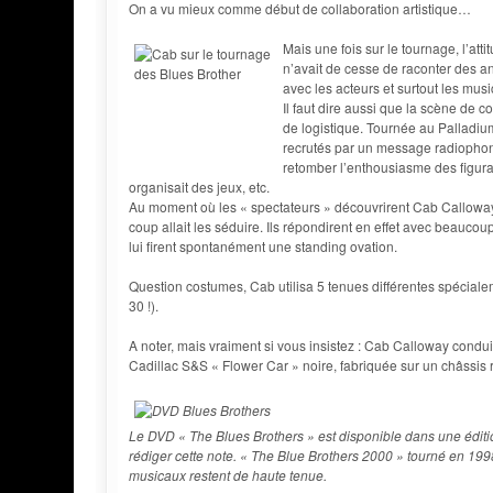
On a vu mieux comme début de collaboration artistique…
Mais une fois sur le tournage, l’att
n’avait de cesse de raconter des a
avec les acteurs et surtout les mu
Il faut dire aussi que la scène de c
de logistique. Tournée au Palladiu
recrutés par un message radiophoniq
retomber l’enthousiasme des figuran
organisait des jeux, etc.
Au moment où les « spectateurs » découvrirent Cab Calloway, c
coup allait les séduire. Ils répondirent en effet avec beauco
lui firent spontanément une standing ovation.
Question costumes, Cab utilisa 5 tenues différentes spécia
30 !).
A noter, mais vraiment si vous insistez : Cab Calloway conduit
Cadillac S&S « Flower Car » noire, fabriquée sur un châssis 
Le DVD « The Blues Brothers » est disponible dans une éditi
rédiger cette note. « The Blue Brothers 2000 » tourné en 19
musicaux restent de haute tenue.