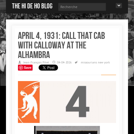
The Hi de Ho blog
April 4, 1931: Call that Cab
with Calloway at the
Alhambra
Jean-François Pitet
04-04-2026
missourians
new york
Save