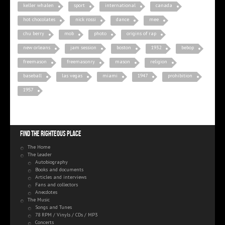
keller whalen
sport
international
canada
hot chocolates
nick rossi
dance
mee
chu berry
mob
photo
origins of rap
new orleans
jam session
boston
1932
bebop
freemason
freemasonry
mason
religion
baseball
las vegas
miami
1947
prohibition
1957
Find the righteous place
The Home
The Leader
Autobiography
Books and documents
Articles and interviews
Fans and collectors
Anecdotes
The Music
Songs and Tunes
78 RPM / Vinyls / CDs / MP3
Concerts