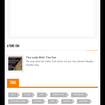
A tune I dig
The Lady With The Fan
The song about the Cotton Club chorus line girl, Amy Spencer. Naughty,
naughty song...
Tags
jazz
drugs
jive
cotton club
broadcast
zanzibar cafe
france
solo
movie
cartoon