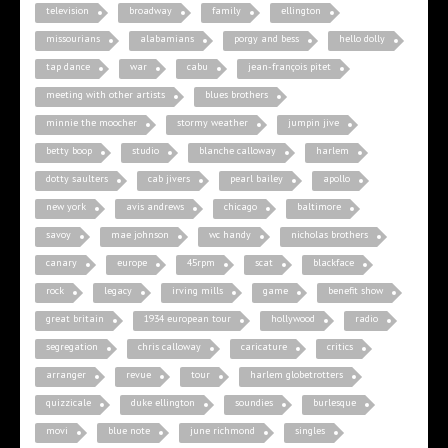
television
broadway
family
ellington
missourians
alabamians
porgy and bess
hello dolly
tap dance
war
cabu
jean-françois pitet
meeting with other artists
blues brothers
minnie the moocher
stormy weather
jumpin jive
betty boop
studio
blanche calloway
harlem
dotty saulters
cab jivers
pearl bailey
apollo
new york
avis andrews
chicago
baltimore
savoy
mae johnson
wc handy
nicholas brothers
canary
europe
45rpm
scat
blackface
rock
legacy
irving mills
game
benefit show
great britain
1934 european tour
hollywood
radio
segregation
chris calloway
caricature
critics
arranger
revue
tour
harlem globetrotters
quizzicale
duke ellington
soundies
burlesque
movi
blue note
june richmond
singles