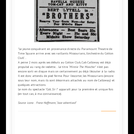
"Le jeune conquérant en provenance directe du Paramount Theatre de
Time Square arrive avec ses vaillants Missourians, l'orchestre du Cotton
Club"...
A peine 2 mois après ses débuts au Cotton Club, Cab Calloway est déjà
propulsé au rang de vedette... Le titre
"Minnie The Moocher"
n'est pas
encore sorti en disque mais on certainement pu déjà l'écouter à la radio.
Il est donc attendu de pied ferme. Pour l'escorter, les Missourians (encore
sous leur nom, mais ils sont désormais attachés au nom de Calloway) et
quelques attractions.
Le nom du spectacle
"Cab, Sir !"
apparaît pour la première et unique fois
(en tout cas, à ma connaissance).
Source icono : Franz Hoffmann, "Jazz advertised"