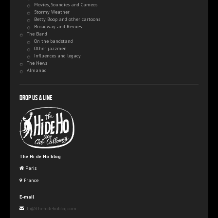
Movies, Soundies and Cameos
Stormy Weather
Betty Boop and other cartoons
Broadway and Revues
The Band
On the bandstand
Other jazzmen
Influences and legacy
The News
Almanac
Drop us a line
The Hi de Ho blog
Paris
France
E-mail
jfp@thehidehoblog.com